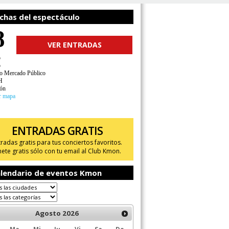
chas del espectáculo
8
VER ENTRADAS
o
o
o Mercado Público
H
ón
r mapa
ENTRADAS GRATIS
tradas gratis para tus conciertos favoritos.
ete gratis sólo con tu email al Club Kmon.
lendario de eventos Kmon
Agosto
2026
Ma
Mi
Ju
Vi
Sa
Do