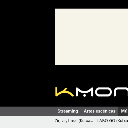
Streaming
Artes escénicas
Mú
Zir, zir, hara! (Kutxa...
LABO GO (Kutxa 