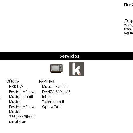
The 
¿Te q
es as
gran i
segun
Servicios
MÚSICA
FAMILIAR
BBK LIVE
Musical Familiar
Festival Música
DANZA FAMILIAR
o
Música Infantil
Infantil
Música
Taller Infantil
Festival Música
Opera Txiki
Musical
365 Jazz Bilbao
Musiketan