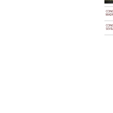
CONC
MAD
CONC
SEVI