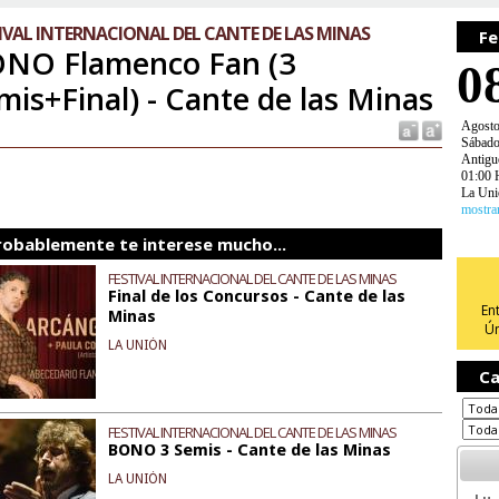
IVAL INTERNACIONAL DEL CANTE DE LAS MINAS
Fe
NO Flamenco Fan (3
0
mis+Final) - Cante de las Minas
Agost
Sábad
Antigu
01:00 
La Uni
mostra
robablemente te interese mucho...
FESTIVAL INTERNACIONAL DEL CANTE DE LAS MINAS
Final de los Concursos - Cante de las
En
Minas
Ún
LA UNIÓN
Ca
FESTIVAL INTERNACIONAL DEL CANTE DE LAS MINAS
BONO 3 Semis - Cante de las Minas
LA UNIÓN
Lu