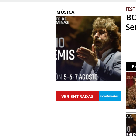
FEST
MÚSICA
BO
Se
P
VER ENTRADAS