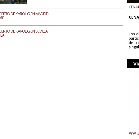
CENA 
CON B
IERTO DE KAROL G EN MADRID
CENA
RID
IERTO DE KAROL G EN SEVILLA
Los v
LLA
parti
de la
singu
Vi
POP 