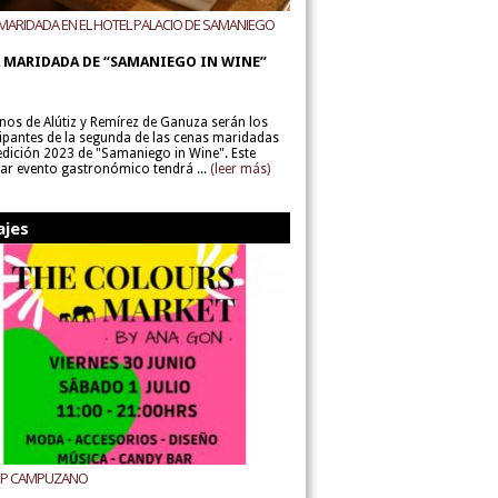
MARIDADA EN EL HOTEL PALACIO DE SAMANIEGO
ODEGAS ALÚTIZ Y REMÍREZ DE GANUZA
 MARIDADA DE “SAMANIEGO IN WINE”
inos de Alútiz y Remírez de Ganuza serán los
cipantes de la segunda de las cenas maridadas
 edición 2023 de "Samaniego in Wine". Este
lar evento gastronómico tendrá ...
(leer más)
ajes
UP CAMPUZANO