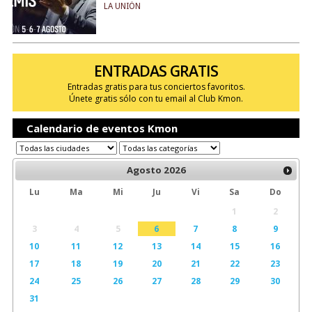
LA UNIÓN
ENTRADAS GRATIS
Entradas gratis para tus conciertos favoritos.
Únete gratis sólo con tu email al Club Kmon.
Calendario de eventos Kmon
Agosto
2026
Lu
Ma
Mi
Ju
Vi
Sa
Do
1
2
3
4
5
6
7
8
9
10
11
12
13
14
15
16
17
18
19
20
21
22
23
24
25
26
27
28
29
30
31