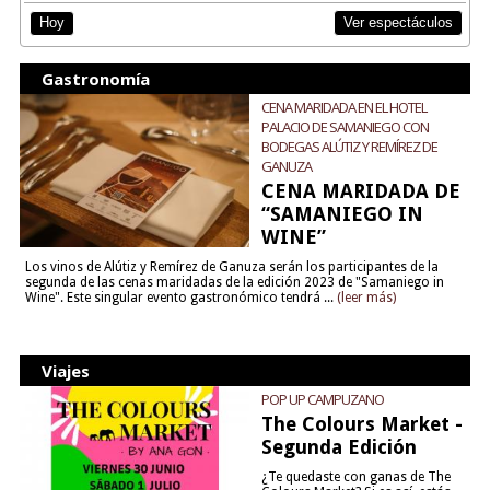
Ver espectáculos
Hoy
Gastronomía
CENA MARIDADA EN EL HOTEL
PALACIO DE SAMANIEGO CON
BODEGAS ALÚTIZ Y REMÍREZ DE
GANUZA
CENA MARIDADA DE
“SAMANIEGO IN
WINE”
Los vinos de Alútiz y Remírez de Ganuza serán los participantes de la
segunda de las cenas maridadas de la edición 2023 de "Samaniego in
Wine". Este singular evento gastronómico tendrá ...
(leer más)
Viajes
POP UP CAMPUZANO
The Colours Market -
Segunda Edición
¿Te quedaste con ganas de The