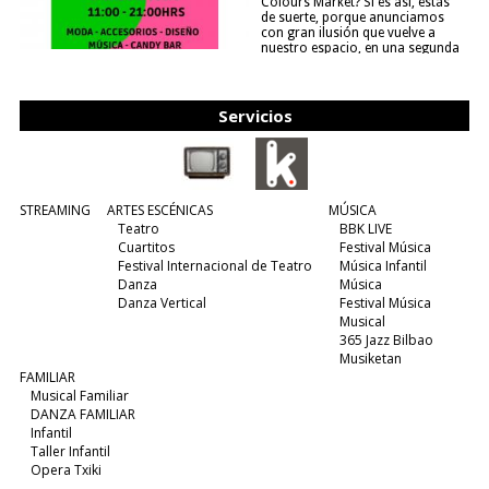
Colours Market? Si es así, estás
de suerte, porque anunciamos
con gran ilusión que vuelve a
nuestro espacio, en una segunda
edición y viene para quedarse....
(leer más)
Servicios
STREAMING
ARTES ESCÉNICAS
MÚSICA
Teatro
BBK LIVE
Cuartitos
Festival Música
Festival Internacional de Teatro
Música Infantil
Danza
Música
Danza Vertical
Festival Música
Musical
365 Jazz Bilbao
Musiketan
FAMILIAR
Musical Familiar
DANZA FAMILIAR
Infantil
Taller Infantil
Opera Txiki