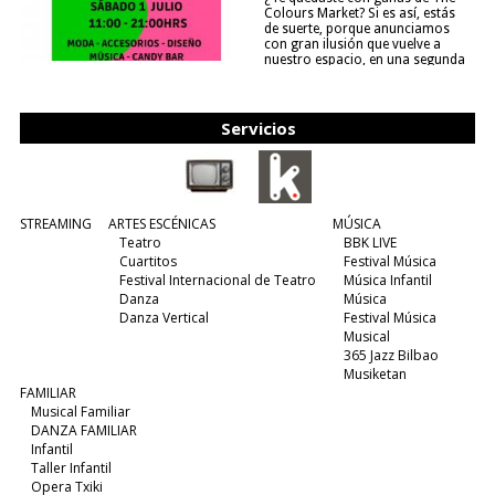
Colours Market? Si es así, estás
de suerte, porque anunciamos
con gran ilusión que vuelve a
nuestro espacio, en una segunda
edición y viene para quedarse....
(leer más)
Servicios
STREAMING
ARTES ESCÉNICAS
MÚSICA
Teatro
BBK LIVE
Cuartitos
Festival Música
Festival Internacional de Teatro
Música Infantil
Danza
Música
Danza Vertical
Festival Música
Musical
365 Jazz Bilbao
Musiketan
FAMILIAR
Musical Familiar
DANZA FAMILIAR
Infantil
Taller Infantil
Opera Txiki