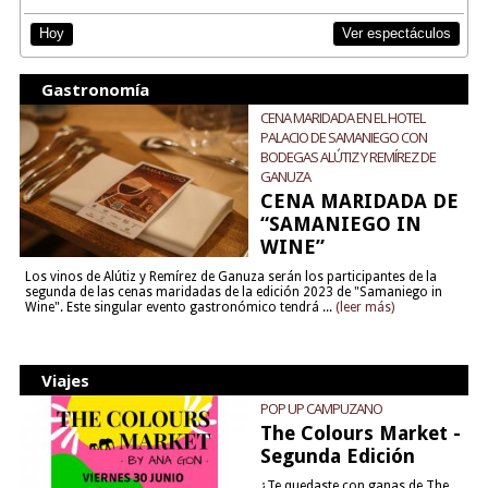
Ver espectáculos
Hoy
Gastronomía
CENA MARIDADA EN EL HOTEL
PALACIO DE SAMANIEGO CON
BODEGAS ALÚTIZ Y REMÍREZ DE
GANUZA
CENA MARIDADA DE
“SAMANIEGO IN
WINE”
Los vinos de Alútiz y Remírez de Ganuza serán los participantes de la
segunda de las cenas maridadas de la edición 2023 de "Samaniego in
Wine". Este singular evento gastronómico tendrá ...
(leer más)
Viajes
POP UP CAMPUZANO
The Colours Market -
Segunda Edición
¿Te quedaste con ganas de The