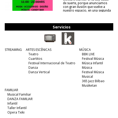
de suerte, porque anunciamos
con gran ilusión que vuelve a
nuestro espacio, en una segunda
edición y viene para quedarse....
(leer más)
Servicios
STREAMING
ARTES ESCÉNICAS
MÚSICA
Teatro
BBK LIVE
Cuartitos
Festival Música
Festival Internacional de Teatro
Música Infantil
Danza
Música
Danza Vertical
Festival Música
Musical
365 Jazz Bilbao
Musiketan
FAMILIAR
Musical Familiar
DANZA FAMILIAR
Infantil
Taller Infantil
Opera Txiki