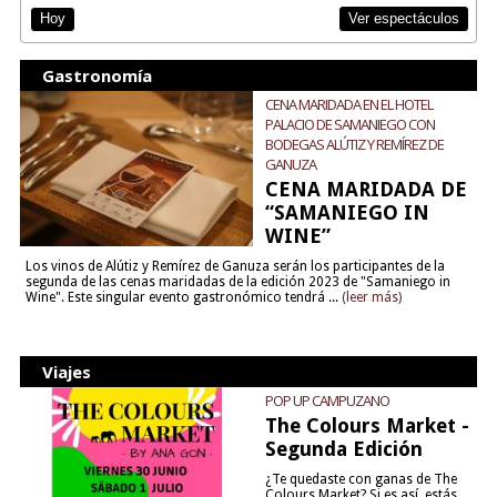
Ver espectáculos
Hoy
Gastronomía
CENA MARIDADA EN EL HOTEL
PALACIO DE SAMANIEGO CON
BODEGAS ALÚTIZ Y REMÍREZ DE
GANUZA
CENA MARIDADA DE
“SAMANIEGO IN
WINE”
Los vinos de Alútiz y Remírez de Ganuza serán los participantes de la
segunda de las cenas maridadas de la edición 2023 de "Samaniego in
Wine". Este singular evento gastronómico tendrá ...
(leer más)
Viajes
POP UP CAMPUZANO
The Colours Market -
Segunda Edición
¿Te quedaste con ganas de The
Colours Market? Si es así, estás