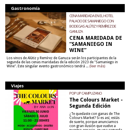
Gastronomía
CENA MARIDADA EN EL HOTEL
PALACIO DE SAMANIEGO CON
BODEGAS ALÚTIZ Y REMÍREZ DE
GANUZA
CENA MARIDADA DE
“SAMANIEGO IN
WINE”
Los vinos de Alútiz y Remírez de Ganuza serán los participantes de la
segunda de las cenas maridadas de la edición 2023 de "Samaniego in
Wine". Este singular evento gastronómico tendrá ...
(leer más)
Viajes
POP UP CAMPUZANO
The Colours Market -
Segunda Edición
¿Te quedaste con ganas de The
Colours Market? Si es así, estás
de suerte, porque anunciamos
con gran ilusión que vuelve a