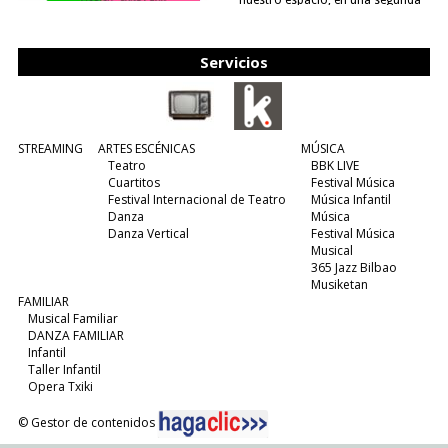
nuestro espacio, en una segunda
edición y viene para quedarse....
(leer más)
Servicios
STREAMING
ARTES ESCÉNICAS
MÚSICA
Teatro
BBK LIVE
Cuartitos
Festival Música
Festival Internacional de Teatro
Música Infantil
Danza
Música
Danza Vertical
Festival Música
Musical
365 Jazz Bilbao
Musiketan
FAMILIAR
Musical Familiar
DANZA FAMILIAR
Infantil
Taller Infantil
Opera Txiki
© Gestor de contenidos