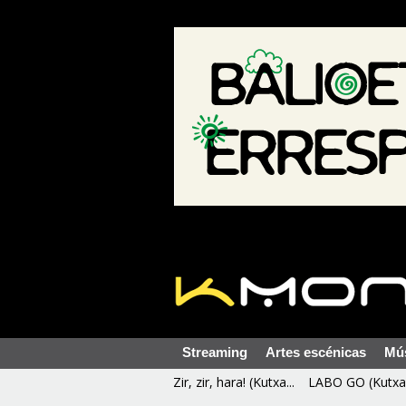
Streaming
Artes escénicas
Mú
Zir, zir, hara! (Kutxa...
LABO GO (Kutxa 