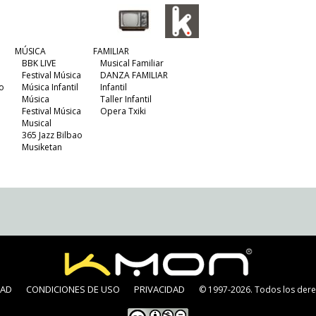
MÚSICA
FAMILIAR
BBK LIVE
Musical Familiar
Festival Música
DANZA FAMILIAR
o
Música Infantil
Infantil
Música
Taller Infantil
Festival Música
Opera Txiki
Musical
365 Jazz Bilbao
Musiketan
DAD
CONDICIONES DE USO
PRIVACIDAD
© 1997-2026. Todos los dere