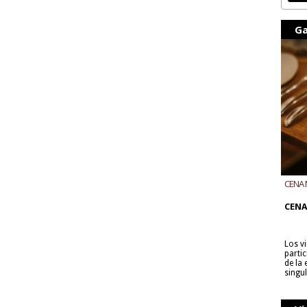
Ga
CENA 
CON B
CENA
Los v
parti
de la
singu