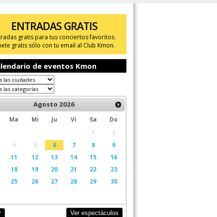
ENTRADAS GRATIS
tradas gratis para tus conciertos favoritos.
ete gratis sólo con tu email al Club Kmon.
lendario de eventos Kmon
Agosto
2026
Ma
Mi
Ju
Vi
Sa
Do
1
2
4
5
6
7
8
9
11
12
13
14
15
16
18
19
20
21
22
23
25
26
27
28
29
30
Ver espectáculos
y