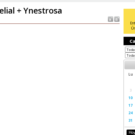
elial + Ynestrosa
En
Ún
Ca
Lu
3
10
17
24
31
Ho