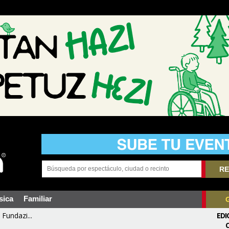
RE
sica
Familiar
Fundazi...
EDI