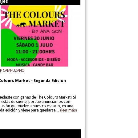
ajes
UP CAMPUZANO
Colours Market - Segunda Edición
uedaste con ganas de The Colours Market? Si
í, estás de suerte, porque anunciamos con
lusión que vuelve a nuestro espacio, en una
da edición y viene para quedarse....
(leer más)