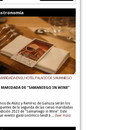
stronomía
MARIDADA EN EL HOTEL PALACIO DE SAMANIEGO
ODEGAS ALÚTIZ Y REMÍREZ DE GANUZA
 MARIDADA DE “SAMANIEGO IN WINE”
inos de Alútiz y Remírez de Ganuza serán los
cipantes de la segunda de las cenas maridadas
 edición 2023 de "Samaniego in Wine". Este
lar evento gastronómico tendrá ...
(leer más)