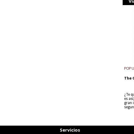
Vi
POP 
The 
¿Te q
es as
gran i
segun
Servicios