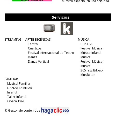
nuestro espacio, en una segunda
edición y viene para quedarse....
(leer más)
Servicios
STREAMING
ARTES ESCÉNICAS
MÚSICA
Teatro
BBK LIVE
Cuartitos
Festival Música
Festival Internacional de Teatro
Música Infantil
Danza
Música
Danza Vertical
Festival Música
Musical
365 Jazz Bilbao
Musiketan
FAMILIAR
Musical Familiar
DANZA FAMILIAR
Infantil
Taller Infantil
Opera Txiki
© Gestor de contenidos