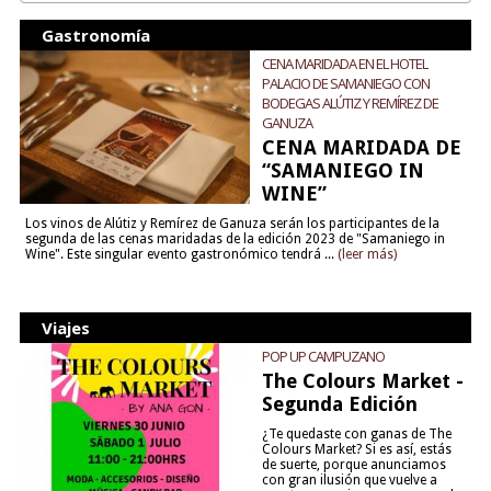
Gastronomía
CENA MARIDADA EN EL HOTEL
PALACIO DE SAMANIEGO CON
BODEGAS ALÚTIZ Y REMÍREZ DE
GANUZA
CENA MARIDADA DE
“SAMANIEGO IN
WINE”
Los vinos de Alútiz y Remírez de Ganuza serán los participantes de la
segunda de las cenas maridadas de la edición 2023 de "Samaniego in
Wine". Este singular evento gastronómico tendrá ...
(leer más)
Viajes
POP UP CAMPUZANO
The Colours Market -
Segunda Edición
¿Te quedaste con ganas de The
Colours Market? Si es así, estás
de suerte, porque anunciamos
con gran ilusión que vuelve a