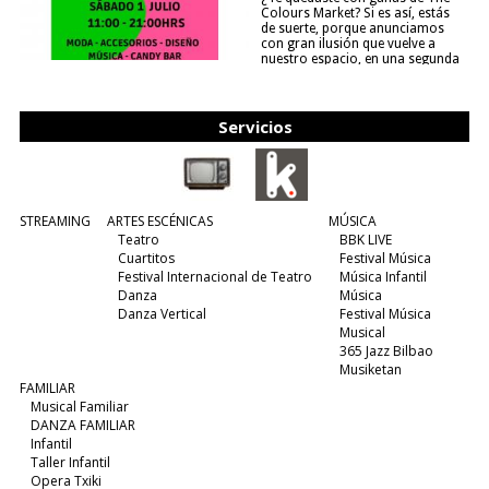
Colours Market? Si es así, estás
de suerte, porque anunciamos
con gran ilusión que vuelve a
nuestro espacio, en una segunda
edición y viene para quedarse....
(leer más)
Servicios
STREAMING
ARTES ESCÉNICAS
MÚSICA
Teatro
BBK LIVE
Cuartitos
Festival Música
Festival Internacional de Teatro
Música Infantil
Danza
Música
Danza Vertical
Festival Música
Musical
365 Jazz Bilbao
Musiketan
FAMILIAR
Musical Familiar
DANZA FAMILIAR
Infantil
Taller Infantil
Opera Txiki