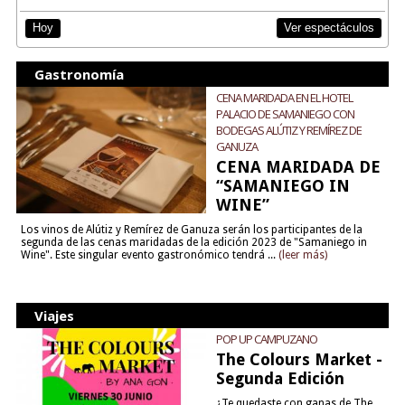
Ver espectáculos
Hoy
Gastronomía
CENA MARIDADA EN EL HOTEL
PALACIO DE SAMANIEGO CON
BODEGAS ALÚTIZ Y REMÍREZ DE
GANUZA
CENA MARIDADA DE
“SAMANIEGO IN
WINE”
Los vinos de Alútiz y Remírez de Ganuza serán los participantes de la
segunda de las cenas maridadas de la edición 2023 de "Samaniego in
Wine". Este singular evento gastronómico tendrá ...
(leer más)
Viajes
POP UP CAMPUZANO
The Colours Market -
Segunda Edición
¿Te quedaste con ganas de The