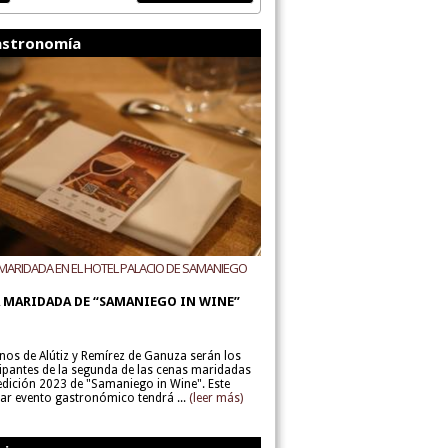
stronomía
MARIDADA EN EL HOTEL PALACIO DE SAMANIEGO
ODEGAS ALÚTIZ Y REMÍREZ DE GANUZA
 MARIDADA DE “SAMANIEGO IN WINE”
inos de Alútiz y Remírez de Ganuza serán los
cipantes de la segunda de las cenas maridadas
 edición 2023 de "Samaniego in Wine". Este
lar evento gastronómico tendrá ...
(leer más)