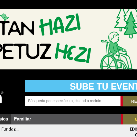
RE
sica
Familiar
Fundazi...
EDI