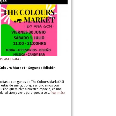
ajes
UP CAMPUZANO
Colours Market - Segunda Edición
uedaste con ganas de The Colours Market? Si
í, estás de suerte, porque anunciamos con
lusión que vuelve a nuestro espacio, en una
da edición y viene para quedarse....
(leer más)