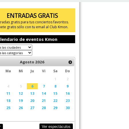
ENTRADAS GRATIS
tradas gratis para tus conciertos favoritos.
ete gratis sólo con tu email al Club Kmon.
lendario de eventos Kmon
Agosto
2026
Ma
Mi
Ju
Vi
Sa
Do
1
2
4
5
6
7
8
9
11
12
13
14
15
16
18
19
20
21
22
23
25
26
27
28
29
30
Ver espectáculos
y