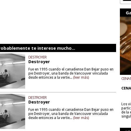
Ga
robablemente te interese mucho...
DESTROYER
Destroyer
Fue en 1995 cuando el canadiense Dan Bejar puso en
pie Destroyer, una banda de Vancouver vinculada
desde entonces a la vertie...
(leer más)
CENA 
CON B
CENA
DESTROYER
Destroyer
Los v
parti
Fue en 1995 cuando el canadiense Dan Bejar puso en
de la
pie Destroyer, una banda de Vancouver vinculada
singu
desde entonces a la vertie...
(leer más)