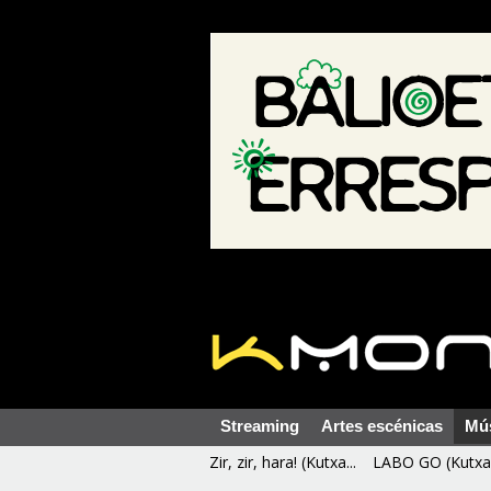
Streaming
Artes escénicas
Mú
Zir, zir, hara! (Kutxa...
LABO GO (Kutxa 