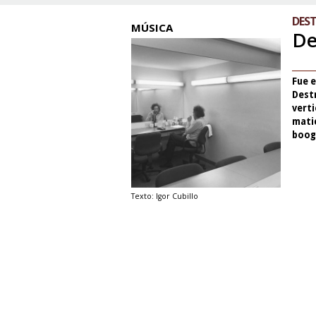
DES
MÚSICA
De
Fue e
Dest
verti
matic
boogi
Texto: Igor Cubillo