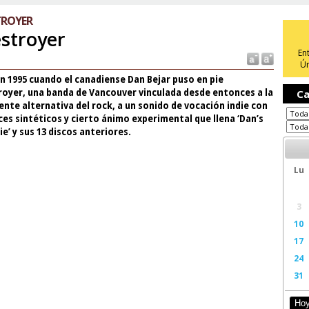
TROYER
stroyer
En
Ún
n 1995 cuando el canadiense Dan Bejar puso en pie
Ca
royer, una banda de Vancouver vinculada desde entonces a la
ente alternativa del rock, a un sonido de vocación indie con
es sintéticos y cierto ánimo experimental que llena ‘Dan’s
e’ y sus 13 discos anteriores.
Lu
3
10
17
24
31
Ho