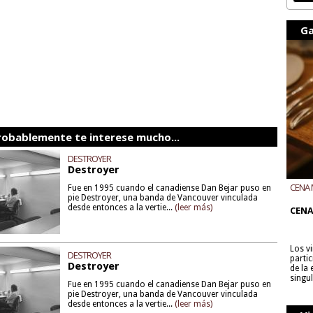
Ga
robablemente te interese mucho...
DESTROYER
Destroyer
CENA 
Fue en 1995 cuando el canadiense Dan Bejar puso en
pie Destroyer, una banda de Vancouver vinculada
CON B
desde entonces a la vertie...
(leer más)
CENA
Los v
DESTROYER
parti
Destroyer
de la
singu
Fue en 1995 cuando el canadiense Dan Bejar puso en
pie Destroyer, una banda de Vancouver vinculada
desde entonces a la vertie...
(leer más)