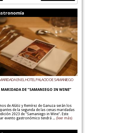
stronomía
MARIDADA EN EL HOTEL PALACIO DE SAMANIEGO
ODEGAS ALÚTIZ Y REMÍREZ DE GANUZA
 MARIDADA DE “SAMANIEGO IN WINE”
inos de Alútiz y Remírez de Ganuza serán los
cipantes de la segunda de las cenas maridadas
 edición 2023 de "Samaniego in Wine". Este
lar evento gastronómico tendrá ...
(leer más)