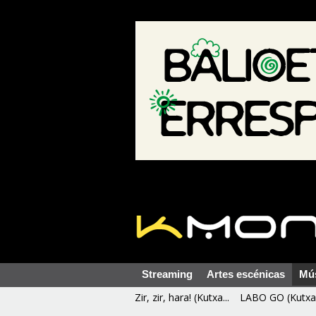
Streaming
Artes escénicas
Mú
Zir, zir, hara! (Kutxa...
LABO GO (Kutxa 