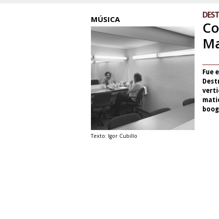
DES
MÚSICA
Co
Ma
Fue e
Dest
verti
matic
boogi
Texto: Igor Cubillo