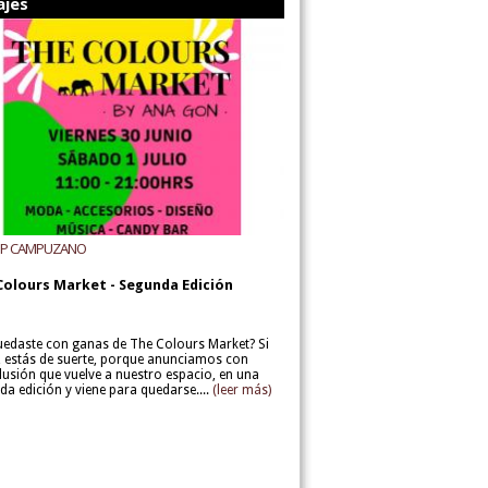
ajes
UP CAMPUZANO
Colours Market - Segunda Edición
uedaste con ganas de The Colours Market? Si
í, estás de suerte, porque anunciamos con
lusión que vuelve a nuestro espacio, en una
da edición y viene para quedarse....
(leer más)