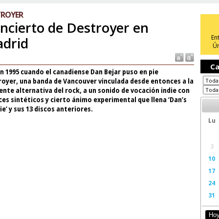
TROYER
ncierto de Destroyer en
En
drid
Ún
Ca
n 1995 cuando el canadiense Dan Bejar puso en pie
royer, una banda de Vancouver vinculada desde entonces a la
ente alternativa del rock, a un sonido de vocación indie con
es sintéticos y cierto ánimo experimental que llena ‘Dan’s
e’ y sus 13 discos anteriores.
Lu
3
10
17
24
31
Ho