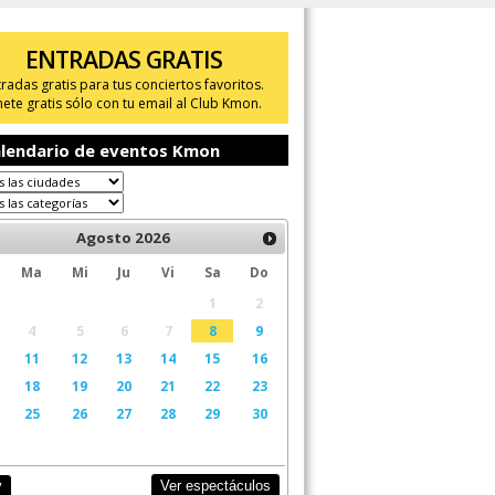
ENTRADAS GRATIS
tradas gratis para tus conciertos favoritos.
ete gratis sólo con tu email al Club Kmon.
lendario de eventos Kmon
Agosto
2026
Ma
Mi
Ju
Vi
Sa
Do
1
2
4
5
6
7
8
9
11
12
13
14
15
16
18
19
20
21
22
23
25
26
27
28
29
30
Ver espectáculos
y