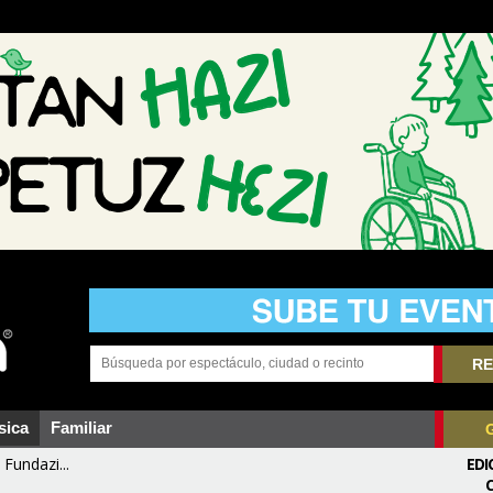
RE
sica
Familiar
Fundazi...
EDI