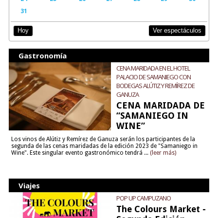
31
Ver espectáculos
Hoy
Gastronomía
CENA MARIDADA EN EL HOTEL
PALACIO DE SAMANIEGO CON
BODEGAS ALÚTIZ Y REMÍREZ DE
GANUZA
CENA MARIDADA DE
“SAMANIEGO IN
WINE”
Los vinos de Alútiz y Remírez de Ganuza serán los participantes de la
segunda de las cenas maridadas de la edición 2023 de "Samaniego in
Wine". Este singular evento gastronómico tendrá ...
(leer más)
Viajes
POP UP CAMPUZANO
The Colours Market -