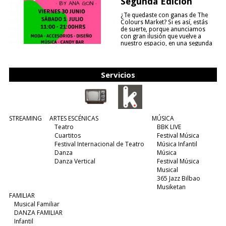
Segunda Edición
¿Te quedaste con ganas de The
Colours Market? Si es así, estás
de suerte, porque anunciamos
con gran ilusión que vuelve a
nuestro espacio, en una segunda
edición y viene para quedarse....
(leer más)
Servicios
STREAMING
ARTES ESCÉNICAS
MÚSICA
Teatro
BBK LIVE
Cuartitos
Festival Música
Festival Internacional de Teatro
Música Infantil
Danza
Música
Danza Vertical
Festival Música
Musical
365 Jazz Bilbao
Musiketan
FAMILIAR
Musical Familiar
DANZA FAMILIAR
Infantil