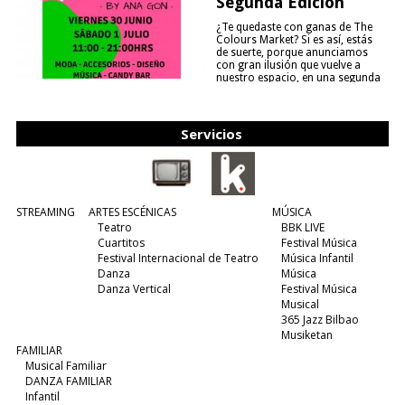
Segunda Edición
¿Te quedaste con ganas de The
Colours Market? Si es así, estás
de suerte, porque anunciamos
con gran ilusión que vuelve a
nuestro espacio, en una segunda
edición y viene para quedarse....
(leer más)
Servicios
STREAMING
ARTES ESCÉNICAS
MÚSICA
Teatro
BBK LIVE
Cuartitos
Festival Música
Festival Internacional de Teatro
Música Infantil
Danza
Música
Danza Vertical
Festival Música
Musical
365 Jazz Bilbao
Musiketan
FAMILIAR
Musical Familiar
DANZA FAMILIAR
Infantil