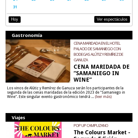
31
Ver espectáculos
Hoy
Gastronomía
CENA MARIDADA EN EL HOTEL
PALACIO DE SAMANIEGO CON
BODEGAS ALÚTIZ Y REMÍREZ DE
GANUZA
CENA MARIDADA DE
“SAMANIEGO IN
WINE”
Los vinos de Alútiz y Remírez de Ganuza serán los participantes de la
segunda de las cenas maridadas de la edición 2023 de "Samaniego in
Wine". Este singular evento gastronómico tendrá ...
(leer más)
Viajes
POP UP CAMPUZANO
The Colours Market -