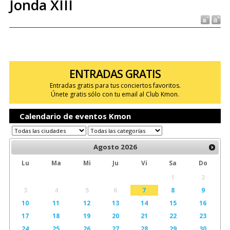
Jonda XIII
ENTRADAS GRATIS
Entradas gratis para tus conciertos favoritos.
Únete gratis sólo con tu email al Club Kmon.
Calendario de eventos Kmon
Agosto
2026
Lu
Ma
Mi
Ju
Vi
Sa
Do
1
2
3
4
5
6
7
8
9
10
11
12
13
14
15
16
17
18
19
20
21
22
23
24
25
26
27
28
29
30