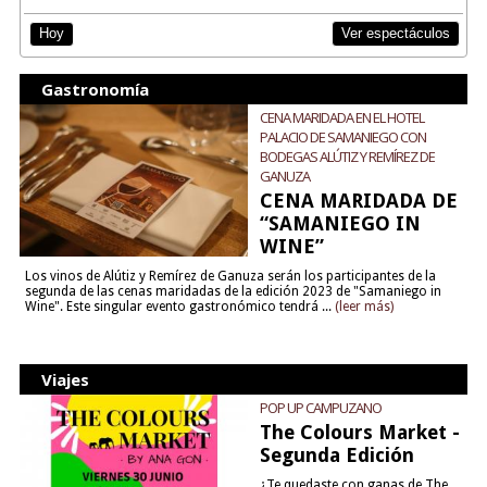
Ver espectáculos
Hoy
Gastronomía
CENA MARIDADA EN EL HOTEL
PALACIO DE SAMANIEGO CON
BODEGAS ALÚTIZ Y REMÍREZ DE
GANUZA
CENA MARIDADA DE
“SAMANIEGO IN
WINE”
Los vinos de Alútiz y Remírez de Ganuza serán los participantes de la
segunda de las cenas maridadas de la edición 2023 de "Samaniego in
Wine". Este singular evento gastronómico tendrá ...
(leer más)
Viajes
POP UP CAMPUZANO
The Colours Market -
Segunda Edición
¿Te quedaste con ganas de The