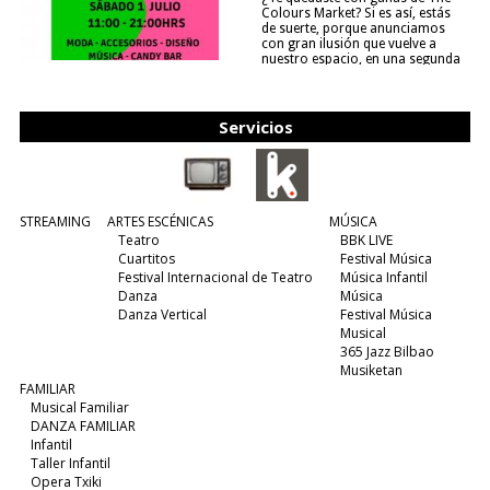
Colours Market? Si es así, estás
de suerte, porque anunciamos
con gran ilusión que vuelve a
nuestro espacio, en una segunda
edición y viene para quedarse....
(leer más)
Servicios
STREAMING
ARTES ESCÉNICAS
MÚSICA
Teatro
BBK LIVE
Cuartitos
Festival Música
Festival Internacional de Teatro
Música Infantil
Danza
Música
Danza Vertical
Festival Música
Musical
365 Jazz Bilbao
Musiketan
FAMILIAR
Musical Familiar
DANZA FAMILIAR
Infantil
Taller Infantil
Opera Txiki