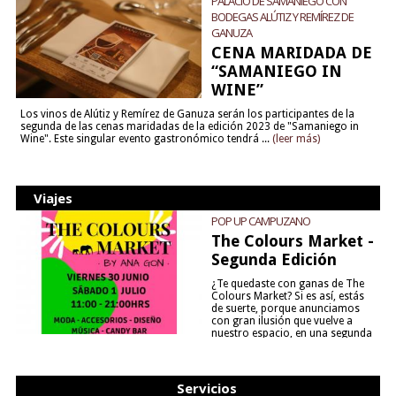
PALACIO DE SAMANIEGO CON
BODEGAS ALÚTIZ Y REMÍREZ DE
GANUZA
CENA MARIDADA DE
“SAMANIEGO IN
WINE”
Los vinos de Alútiz y Remírez de Ganuza serán los participantes de la
segunda de las cenas maridadas de la edición 2023 de "Samaniego in
Wine". Este singular evento gastronómico tendrá ...
(leer más)
Viajes
POP UP CAMPUZANO
The Colours Market -
Segunda Edición
¿Te quedaste con ganas de The
Colours Market? Si es así, estás
de suerte, porque anunciamos
con gran ilusión que vuelve a
nuestro espacio, en una segunda
edición y viene para quedarse....
(leer más)
Servicios