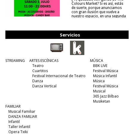
Colours Market? Si es así, estás
de suerte, porque anunciamos
con gran ilusión que vuelve a
nuestro espacio, en una segunda
edición y viene para quedarse....
(leer más)
Servicios
STREAMING
ARTES ESCÉNICAS
MÚSICA
Teatro
BBK LIVE
Cuartitos
Festival Música
Festival Internacional de Teatro
Música Infantil
Danza
Música
Danza Vertical
Festival Música
Musical
365 Jazz Bilbao
Musiketan
FAMILIAR
Musical Familiar
DANZA FAMILIAR
Infantil
Taller Infantil
Opera Txiki