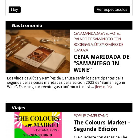
Ver espectáculos
Hoy
Gastronomía
CENA MARIDADA EN EL HOTEL
PALACIO DE SAMANIEGO CON
BODEGAS ALÚTIZ Y REMÍREZ DE
GANUZA
CENA MARIDADA DE
“SAMANIEGO IN
WINE”
Los vinos de Alútiz y Remírez de Ganuza serán los participantes de la
segunda de las cenas maridadas de la edición 2023 de "Samaniego in
Wine". Este singular evento gastronómico tendrá ...
(leer más)
Viajes
POP UP CAMPUZANO
The Colours Market -
Segunda Edición
¿Te quedaste con ganas de The