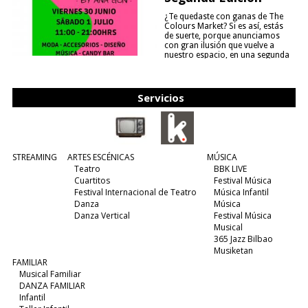
¿Te quedaste con ganas de The
Colours Market? Si es así, estás
de suerte, porque anunciamos
con gran ilusión que vuelve a
nuestro espacio, en una segunda
edición y viene para quedarse....
(leer más)
Servicios
STREAMING
ARTES ESCÉNICAS
MÚSICA
Teatro
BBK LIVE
Cuartitos
Festival Música
Festival Internacional de Teatro
Música Infantil
Danza
Música
Danza Vertical
Festival Música
Musical
365 Jazz Bilbao
Musiketan
FAMILIAR
Musical Familiar
DANZA FAMILIAR
Infantil