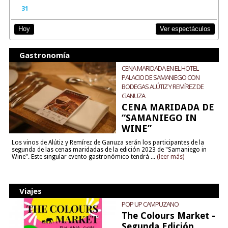
31
Ver espectáculos
Hoy
Gastronomía
CENA MARIDADA EN EL HOTEL
PALACIO DE SAMANIEGO CON
BODEGAS ALÚTIZ Y REMÍREZ DE
GANUZA
CENA MARIDADA DE
“SAMANIEGO IN
WINE”
Los vinos de Alútiz y Remírez de Ganuza serán los participantes de la
segunda de las cenas maridadas de la edición 2023 de "Samaniego in
Wine". Este singular evento gastronómico tendrá ...
(leer más)
Viajes
POP UP CAMPUZANO
The Colours Market -
Segunda Edición