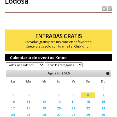
Lodosa
ENTRADAS GRATIS
Entradas gratis para tus conciertos favoritos.
Únete gratis sólo con tu email al Club Kmon.
Calendario de eventos Kmon
Agosto
2026
Lu
Ma
Mi
Ju
Vi
Sa
Do
1
2
3
4
5
6
7
8
9
10
11
12
13
14
15
16
17
18
19
20
21
22
23
24
25
26
27
28
29
30