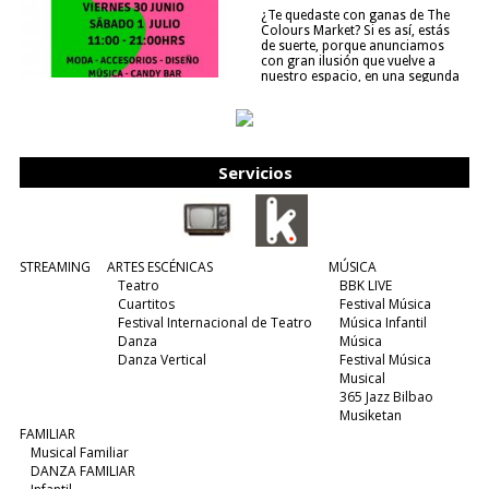
¿Te quedaste con ganas de The
Colours Market? Si es así, estás
de suerte, porque anunciamos
con gran ilusión que vuelve a
nuestro espacio, en una segunda
edición y viene para quedarse....
(leer más)
Servicios
STREAMING
ARTES ESCÉNICAS
MÚSICA
Teatro
BBK LIVE
Cuartitos
Festival Música
Festival Internacional de Teatro
Música Infantil
Danza
Música
Danza Vertical
Festival Música
Musical
365 Jazz Bilbao
Musiketan
FAMILIAR
Musical Familiar
DANZA FAMILIAR