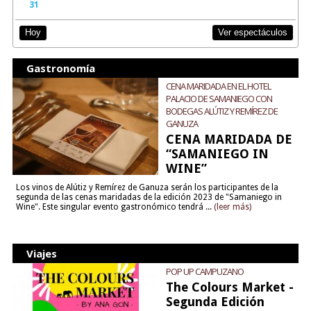
31
Ver espectáculos
Hoy
Gastronomía
CENA MARIDADA EN EL HOTEL
PALACIO DE SAMANIEGO CON
BODEGAS ALÚTIZ Y REMÍREZ DE
GANUZA
CENA MARIDADA DE
“SAMANIEGO IN
WINE”
Los vinos de Alútiz y Remírez de Ganuza serán los participantes de la
segunda de las cenas maridadas de la edición 2023 de "Samaniego in
Wine". Este singular evento gastronómico tendrá ...
(leer más)
Viajes
POP UP CAMPUZANO
The Colours Market -
Segunda Edición