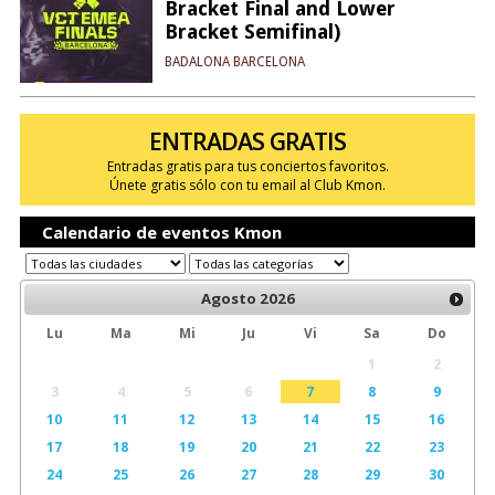
Bracket Final and Lower
Bracket Semifinal)
BADALONA BARCELONA
ENTRADAS GRATIS
Entradas gratis para tus conciertos favoritos.
Únete gratis sólo con tu email al Club Kmon.
Calendario de eventos Kmon
Agosto
2026
Lu
Ma
Mi
Ju
Vi
Sa
Do
1
2
3
4
5
6
7
8
9
10
11
12
13
14
15
16
17
18
19
20
21
22
23
24
25
26
27
28
29
30