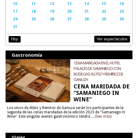
10
11
12
13
14
15
16
17
18
19
20
21
22
23
24
25
26
27
28
29
30
31
Ver espectáculos
Hoy
Gastronomía
CENA MARIDADA EN EL HOTEL
PALACIO DE SAMANIEGO CON
BODEGAS ALÚTIZ Y REMÍREZ DE
GANUZA
CENA MARIDADA DE
“SAMANIEGO IN
WINE”
Los vinos de Alútiz y Remírez de Ganuza serán los participantes de la
segunda de las cenas maridadas de la edición 2023 de "Samaniego in
Wine". Este singular evento gastronómico tendrá ...
(leer más)
Viajes