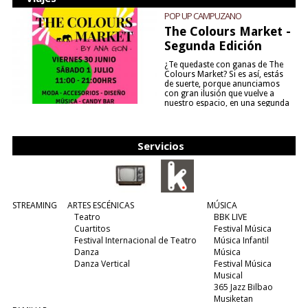
POP UP CAMPUZANO
The Colours Market -
Segunda Edición
¿Te quedaste con ganas de The
Colours Market? Si es así, estás
de suerte, porque anunciamos
con gran ilusión que vuelve a
nuestro espacio, en una segunda
edición y viene para quedarse....
(leer más)
Servicios
STREAMING
ARTES ESCÉNICAS
MÚSICA
Teatro
BBK LIVE
Cuartitos
Festival Música
Festival Internacional de Teatro
Música Infantil
Danza
Música
Danza Vertical
Festival Música
Musical
365 Jazz Bilbao
Musiketan