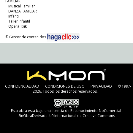
FAMILIAR
Musical Familiar
DANZA FAMILIAR
Infantil
Taller Infantil
Opera Txiki
© Gestor de contenidos
CONFIDENCIALIDAD
CONDICIONES DE USO
PRIVACIDAD
© 1997-
2026. Todos los derechos reservados.
Esta obra está bajo una
licencia de Reconocimiento-NoComercial-
SinObraDerivada 4.0 Internacional de Creative Commons