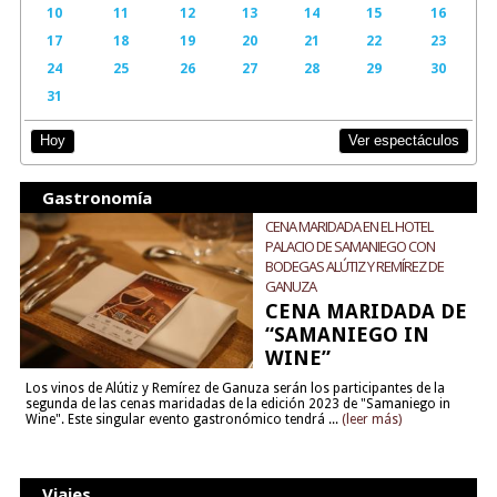
10
11
12
13
14
15
16
17
18
19
20
21
22
23
24
25
26
27
28
29
30
31
Ver espectáculos
Hoy
Gastronomía
CENA MARIDADA EN EL HOTEL
PALACIO DE SAMANIEGO CON
BODEGAS ALÚTIZ Y REMÍREZ DE
GANUZA
CENA MARIDADA DE
“SAMANIEGO IN
WINE”
Los vinos de Alútiz y Remírez de Ganuza serán los participantes de la
segunda de las cenas maridadas de la edición 2023 de "Samaniego in
Wine". Este singular evento gastronómico tendrá ...
(leer más)
Viajes