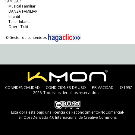
FAMILIAR
Musical Familiar
DANZA FAMILIAR
Infantil
Taller Infantil
Opera Txiki
© Gestor de contenidos
CONFIDENCIALIDAD
CONDICIONES DE USO
PRIVACIDAD
© 1997-
2026. Todos los derechos reservados.
Esta obra está bajo una
licencia de Reconocimiento-NoComercial-
SinObraDerivada 4.0 Internacional de Creative Commons