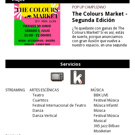
POP UP CAMPUZANO
The Colours Market -
Segunda Edición
¿Te quedaste con ganas de The
Colours Market? Si es así, estás
de suerte, porque anunciamos
con gran ilusión que vuelve a
nuestro espacio, en una segunda
edición y viene para quedarse....
(leer más)
Servicios
STREAMING
ARTES ESCÉNICAS
MÚSICA
Teatro
BBK LIVE
Cuartitos
Festival Música
Festival Internacional de Teatro
Música Infantil
Danza
Música
Danza Vertical
Festival Música
Musical
365 Jazz Bilbao
Musiketan