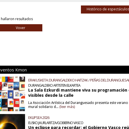
Histórico de espectáculo
 hallaron resultados
Vover
Eventos Kmon
ERAKUSKETA: DURANGALDEKO HAITZAK / PEÑAS DEL DURANGUES
DURANGALDEKO ARTISTEN ELKARTEA
La Sala Ezkurdi mantiene viva su programación 
visibles desde la calle
La Asociación Artística del Duranguesado presenta este verano u
mural solidario d...
(leer más)
EKLIPSEA 2026
EUSKO JAURLARITZA/GOBIERNO VASCO
Un eclipse para recordar: el Gobierno Vasco re