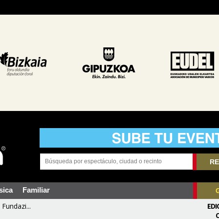
RE
sica
Familiar
Fundazi...
EDI