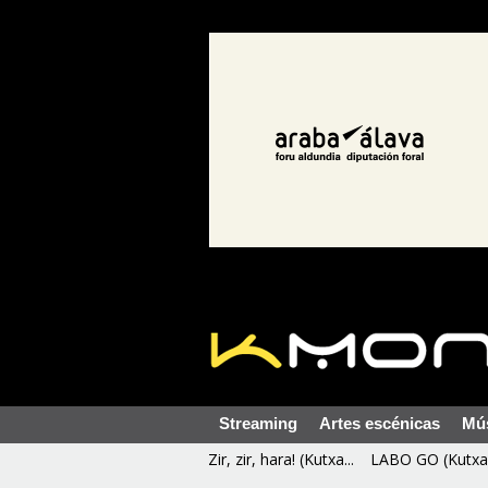
Streaming
Artes escénicas
Mú
Zir, zir, hara! (Kutxa...
LABO GO (Kutxa 