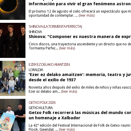
información para vivir el gran fenómeno astro
El próximo 12 de agosto el cielo ofrecerá un espectáculo que 
oportunidad de contemplar. ...
(leer más)
SHINOVA (LA TORMENTA PERFECTA)
SHINOVA
Shinova: "Componer es nuestra manera de exp
Cinco discos, una trayectoria ascendente y un directo que no de
Tormenta Perfec...
(leer más)
EZER EZ DELAKO AMAITZEN
LORALDIA
'Ezer ez delako amaitzen': memoria, teatro y j
desde el exilio de 1937
Noventa años después del exilio de miles de niños y niñas vasc
Ezer ez delako am...
(leer más)
GETXO FOLK 2026
GETXO KULTURA
Getxo Folk recorrerá las músicas del mundo con
un homenaje a Xalbador
La 42ª edición del Festival Internacional de Folk de Getxo reuni
Flook, Gwendal, ...
(leer más)