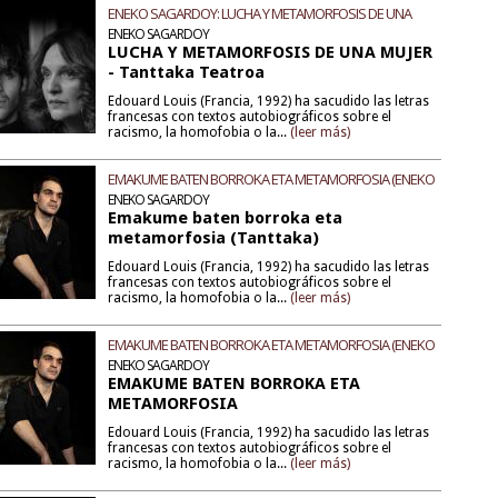
ENEKO SAGARDOY: LUCHA Y METAMORFOSIS DE UNA
MUJER
ENEKO SAGARDOY
LUCHA Y METAMORFOSIS DE UNA MUJER
- Tanttaka Teatroa
Edouard Louis (Francia, 1992) ha sacudido las letras
francesas con textos autobiográficos sobre el
racismo, la homofobia o la...
(leer más)
EMAKUME BATEN BORROKA ETA METAMORFOSIA (ENEKO
SAGARDOY)
ENEKO SAGARDOY
Emakume baten borroka eta
metamorfosia (Tanttaka)
Edouard Louis (Francia, 1992) ha sacudido las letras
francesas con textos autobiográficos sobre el
racismo, la homofobia o la...
(leer más)
EMAKUME BATEN BORROKA ETA METAMORFOSIA (ENEKO
SAGARDOY)
ENEKO SAGARDOY
EMAKUME BATEN BORROKA ETA
METAMORFOSIA
Edouard Louis (Francia, 1992) ha sacudido las letras
francesas con textos autobiográficos sobre el
racismo, la homofobia o la...
(leer más)