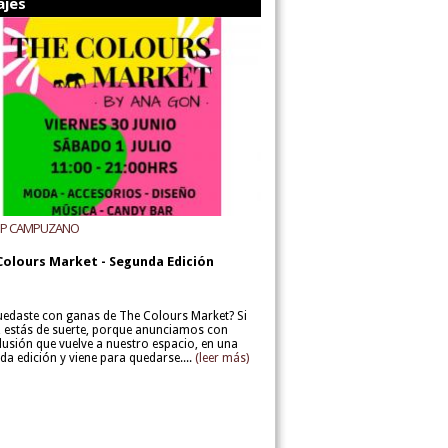
ajes
UP CAMPUZANO
Colours Market - Segunda Edición
uedaste con ganas de The Colours Market? Si
í, estás de suerte, porque anunciamos con
lusión que vuelve a nuestro espacio, en una
da edición y viene para quedarse....
(leer más)