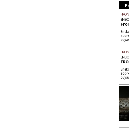
P
FRON
ENEK
Fro
Enek
sobre
cuyas
FRON
ENEK
FRO
Enek
sobre
cuyas