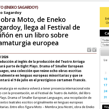
O (ENEKO SAGARDOY)
ko Sagardoy
 obra Moto, de Eneko
En
Ún
gardoy, llega al Festival de
iñón en un libro sobre
Ca
amaturgia europea
7/2026
Lu
aducción al inglés de la producción del Teatro Arriaga
ará parte de Eight Plays. Drama of Smaller European
uages, una colección que reúne ocho obras escritas
3
inalmente en lenguas europeas minoritarias y que se
10
ntará el 9 de julio en el prestigioso certamen francés.
17
amaturgia en euskera volverá a tener presencia internacional este
24
 con la presentación, en el Festival de Teatro de Aviñón, del libro
31
 Plays. Drama of Smaller European Languages, una recopilación de
textos teatrales escritos originalmente en lenguas europeas
itarias. Entre ellos figura Moto – Membra Jesu Nostri, obra de Eneko
Ho