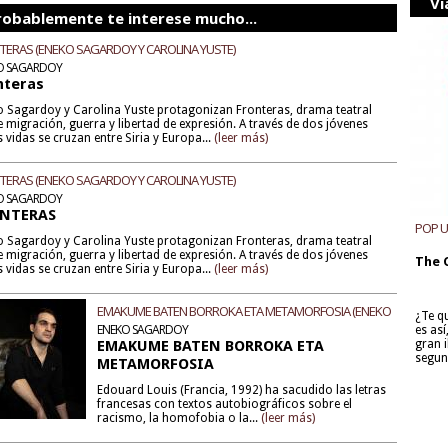
Vi
robablemente te interese mucho...
TERAS (ENEKO SAGARDOY Y CAROLINA YUSTE)
O SAGARDOY
nteras
o Sagardoy y Carolina Yuste protagonizan Fronteras, drama teatral
 migración, guerra y libertad de expresión. A través de dos jóvenes
 vidas se cruzan entre Siria y Europa...
(leer más)
TERAS (ENEKO SAGARDOY Y CAROLINA YUSTE)
O SAGARDOY
NTERAS
POP 
o Sagardoy y Carolina Yuste protagonizan Fronteras, drama teatral
 migración, guerra y libertad de expresión. A través de dos jóvenes
The 
 vidas se cruzan entre Siria y Europa...
(leer más)
EMAKUME BATEN BORROKA ETA METAMORFOSIA (ENEKO
¿Te q
SAGARDOY)
ENEKO SAGARDOY
es as
EMAKUME BATEN BORROKA ETA
gran i
segun
METAMORFOSIA
Edouard Louis (Francia, 1992) ha sacudido las letras
francesas con textos autobiográficos sobre el
racismo, la homofobia o la...
(leer más)