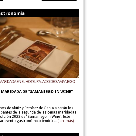
stronomía
MARIDADA EN EL HOTEL PALACIO DE SAMANIEGO
ODEGAS ALÚTIZ Y REMÍREZ DE GANUZA
 MARIDADA DE “SAMANIEGO IN WINE”
inos de Alútiz y Remírez de Ganuza serán los
cipantes de la segunda de las cenas maridadas
 edición 2023 de "Samaniego in Wine". Este
lar evento gastronómico tendrá ...
(leer más)