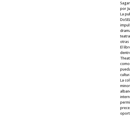
Sagar
por J
La pu
DoSEL
impuls
dramá
teatr
otras 
El lib
dentr
Theat
como 
pueda
cultur
La co
minori
alban
inter
permi
preced
oport