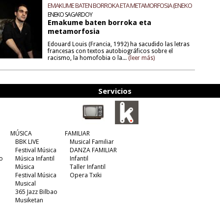
EMAKUME BATEN BORROKA ETA METAMORFOSIA (ENEKO
SAGARDOY)
ENEKO SAGARDOY
Emakume baten borroka eta
metamorfosia
Edouard Louis (Francia, 1992) ha sacudido las letras
francesas con textos autobiográficos sobre el
racismo, la homofobia o la...
(leer más)
Servicios
MÚSICA
FAMILIAR
BBK LIVE
Musical Familiar
Festival Música
DANZA FAMILIAR
o
Música Infantil
Infantil
Música
Taller Infantil
Festival Música
Opera Txiki
Musical
365 Jazz Bilbao
Musiketan