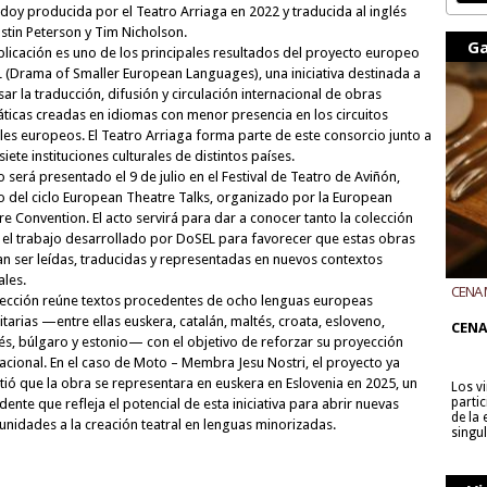
doy producida por el Teatro Arriaga en 2022 y traducida al inglés
ustin Peterson y Tim Nicholson.
Ga
blicación es uno de los principales resultados del proyecto europeo
 (Drama of Smaller European Languages), una iniciativa destinada a
ar la traducción, difusión y circulación internacional de obras
ticas creadas en idiomas con menor presencia en los circuitos
ales europeos. El Teatro Arriaga forma parte de este consorcio junto a
siete instituciones culturales de distintos países.
ro será presentado el 9 de julio en el Festival de Teatro de Aviñón,
o del ciclo European Theatre Talks, organizado por la European
re Convention. El acto servirá para dar a conocer tanto la colección
el trabajo desarrollado por DoSEL para favorecer que estas obras
n ser leídas, traducidas y representadas en nuevos contextos
ales.
CENA 
lección reúne textos procedentes de ocho lenguas europeas
CON B
tarias —entre ellas euskera, catalán, maltés, croata, esloveno,
CENA
és, búlgaro y estonio— con el objetivo de reforzar su proyección
nacional. En el caso de Moto – Membra Jesu Nostri, el proyecto ya
tió que la obra se representara en euskera en Eslovenia en 2025, un
Los v
parti
ente que refleja el potencial de esta iniciativa para abrir nuevas
de la
unidades a la creación teatral en lenguas minorizadas.
singu