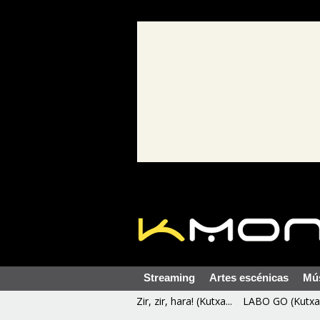
Streaming
Artes escénicas
Mú
Zir, zir, hara! (Kutxa...
LABO GO (Kutxa 