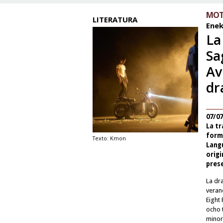
MOT
LITERATURA
Ene
La
Sa
Av
dr
07/0
La tr
form
Texto: Kmon
Lang
orig
prese
La dr
verano
Eight
ocho 
minor