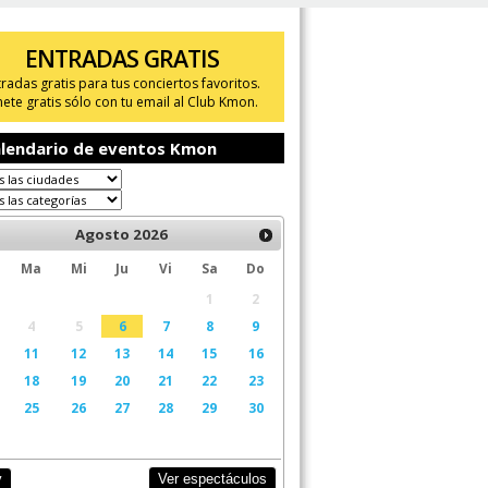
ENTRADAS GRATIS
tradas gratis para tus conciertos favoritos.
ete gratis sólo con tu email al Club Kmon.
lendario de eventos Kmon
Agosto
2026
Ma
Mi
Ju
Vi
Sa
Do
1
2
4
5
6
7
8
9
11
12
13
14
15
16
18
19
20
21
22
23
25
26
27
28
29
30
Ver espectáculos
y