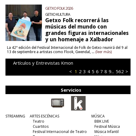
GETXO FOLK 2026
GETXO KULTURA
Getxo Folk recorrerá las
músicas del mundo con
grandes figuras internacionales
y un homenaje a Xalbador
La 42ª edición del Festival Internacional de Folk de Getxo reunirá del 9 al
13 de septiembre a artistas como Flook, Gwendal, ...
(leer más)
Artículos y Entrevistas Kmon
<
1
2
3
4
5
6
7
8
9
...
562
>
Servicios
STREAMING
ARTES ESCÉNICAS
MÚSICA
Teatro
BBK LIVE
Cuartitos
Festival Música
Festival Internacional de Teatro
Música Infantil