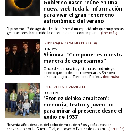
Gobierno Vasco reúne en una
nueva web toda la información
para vivir el gran fenómeno
astronómico del verano
El próximo 12 de agosto el cielo ofrecerá un espectáculo que muy pocas
generaciones han tenido la oportunidad de contemplar. ...
(leer más)
SHINOVA (LA TORMENTA PERFECTA)
SHINOVA
Shinova: "Componer es nuestra
manera de expresarnos"
Cinco discos, una trayectoria ascendente y un
directo que no deja de reinventarse. Shinova
afronta la gira La Tormenta Perfec...
(leer más)
EZER EZ DELAKO AMAITZEN
LORALDIA
'Ezer ez delako amaitzen':
memoria, teatro y juventud
para mirar al presente desde el
exilio de 1937
Noventa años después del exilio de miles de niños y niñas vascos
provocado por la Guerra Civil, el proyecto Ezer ez delako am...
(leer más)