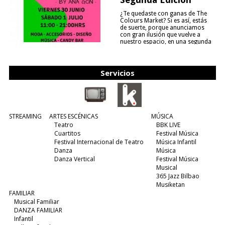
¿Te quedaste con ganas de The
Colours Market? Si es así, estás
de suerte, porque anunciamos
con gran ilusión que vuelve a
nuestro espacio, en una segunda
edición y viene para quedarse....
(leer más)
Servicios
STREAMING
ARTES ESCÉNICAS
MÚSICA
Teatro
BBK LIVE
Cuartitos
Festival Música
Festival Internacional de Teatro
Música Infantil
Danza
Música
Danza Vertical
Festival Música
Musical
365 Jazz Bilbao
Musiketan
FAMILIAR
Musical Familiar
DANZA FAMILIAR
Infantil