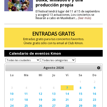
producción propia
El festival tendrá lugar del 11 al 15 de septiembre
y acogerá 13 actuaciones. Los conciertos se
llevarán a cabo en Muxikebarr...
(leer más)
ENTRADAS GRATIS
Entradas gratis para tus conciertos favoritos.
Únete gratis sólo con tu email al Club Kmon.
Calendario de eventos Kmon
Agosto
2026
Lu
Ma
Mi
Ju
Vi
Sa
Do
1
2
3
4
5
6
7
8
9
10
11
12
13
14
15
16
17
18
19
20
21
22
23
24
25
26
27
28
29
30