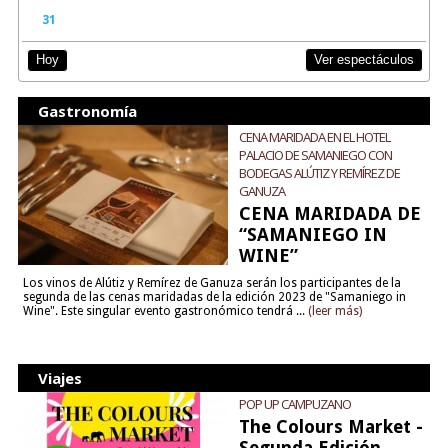
31
Ver espectáculos
Hoy
Gastronomía
CENA MARIDADA EN EL HOTEL
PALACIO DE SAMANIEGO CON
BODEGAS ALÚTIZ Y REMÍREZ DE
GANUZA
CENA MARIDADA DE
“SAMANIEGO IN
WINE”
Los vinos de Alútiz y Remírez de Ganuza serán los participantes de la
segunda de las cenas maridadas de la edición 2023 de "Samaniego in
Wine". Este singular evento gastronómico tendrá ...
(leer más)
Viajes
POP UP CAMPUZANO
The Colours Market -
Segunda Edición