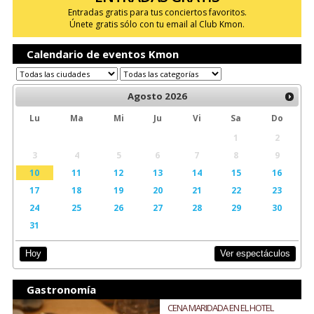
Entradas gratis para tus conciertos favoritos.
Únete gratis sólo con tu email al Club Kmon.
Calendario de eventos Kmon
Agosto
2026
Lu
Ma
Mi
Ju
Vi
Sa
Do
1
2
3
4
5
6
7
8
9
10
11
12
13
14
15
16
17
18
19
20
21
22
23
24
25
26
27
28
29
30
31
Ver espectáculos
Hoy
Gastronomía
CENA MARIDADA EN EL HOTEL