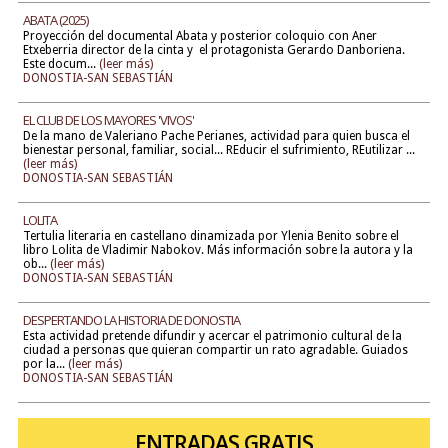
ABATA (2025)
Proyección del documental Abata y posterior coloquio con Aner
Etxeberria director de la cinta y el protagonista Gerardo Danboriena.
Este docum...
(leer más)
DONOSTIA-SAN SEBASTIÁN
EL CLUB DE LOS MAYORES 'VIVOS'
De la mano de Valeriano Pache Perianes, actividad para quien busca el
bienestar personal, familiar, social... REducir el sufrimiento, REutilizar ...
(leer más)
DONOSTIA-SAN SEBASTIÁN
LOLITA
Tertulia literaria en castellano dinamizada por Ylenia Benito sobre el
libro Lolita de Vladimir Nabokov. Más información sobre la autora y la
ob...
(leer más)
DONOSTIA-SAN SEBASTIÁN
DESPERTANDO LA HISTORIA DE DONOSTIA
Esta actividad pretende difundir y acercar el patrimonio cultural de la
ciudad a personas que quieran compartir un rato agradable. Guiados
por la...
(leer más)
DONOSTIA-SAN SEBASTIÁN
ENTRADAS GRATIS