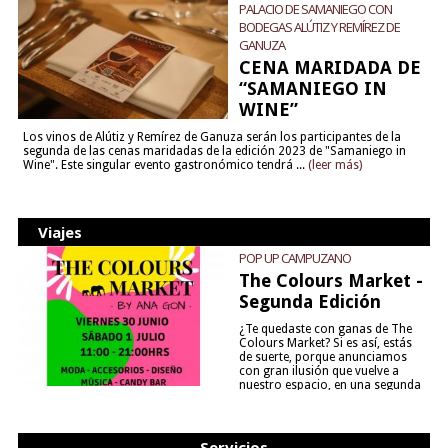
PALACIO DE SAMANIEGO CON
BODEGAS ALÚTIZ Y REMÍREZ DE
GANUZA
CENA MARIDADA DE
“SAMANIEGO IN
WINE”
Los vinos de Alútiz y Remírez de Ganuza serán los participantes de la
segunda de las cenas maridadas de la edición 2023 de "Samaniego in
Wine". Este singular evento gastronómico tendrá ...
(leer más)
Viajes
POP UP CAMPUZANO
The Colours Market -
Segunda Edición
¿Te quedaste con ganas de The
Colours Market? Si es así, estás
de suerte, porque anunciamos
con gran ilusión que vuelve a
nuestro espacio, en una segunda
edición y viene para quedarse....
(leer más)
Servicios