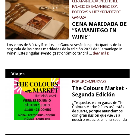
CENA MARIDADA EN EL HOTEL
PALACIO DE SAMANIEGO CON
BODEGAS ALÚTIZ Y REMÍREZ DE
GANUZA
CENA MARIDADA DE
“SAMANIEGO IN
WINE”
Los vinos de Alútiz y Remírez de Ganuza serán los participantes de la
segunda de las cenas maridadas de la edición 2023 de "Samaniego in
Wine". Este singular evento gastronómico tendrá ...
(leer más)
Viajes
POP UP CAMPUZANO
The Colours Market -
Segunda Edición
¿Te quedaste con ganas de The
Colours Market? Si es así, estás
de suerte, porque anunciamos
con gran ilusión que vuelve a
nuestro espacio, en una segunda
edición y viene para quedarse....
(leer más)