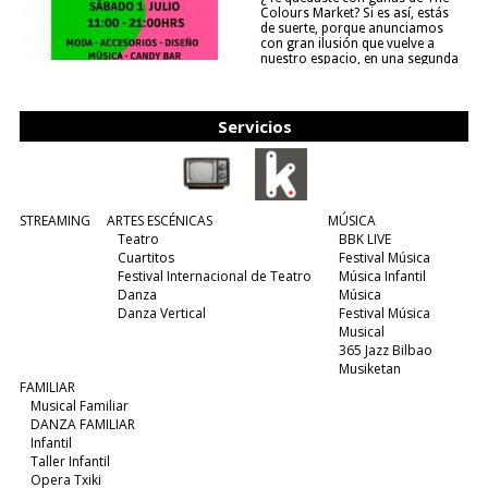
Colours Market? Si es así, estás
de suerte, porque anunciamos
con gran ilusión que vuelve a
nuestro espacio, en una segunda
edición y viene para quedarse....
(leer más)
Servicios
STREAMING
ARTES ESCÉNICAS
MÚSICA
Teatro
BBK LIVE
Cuartitos
Festival Música
Festival Internacional de Teatro
Música Infantil
Danza
Música
Danza Vertical
Festival Música
Musical
365 Jazz Bilbao
Musiketan
FAMILIAR
Musical Familiar
DANZA FAMILIAR
Infantil
Taller Infantil
Opera Txiki