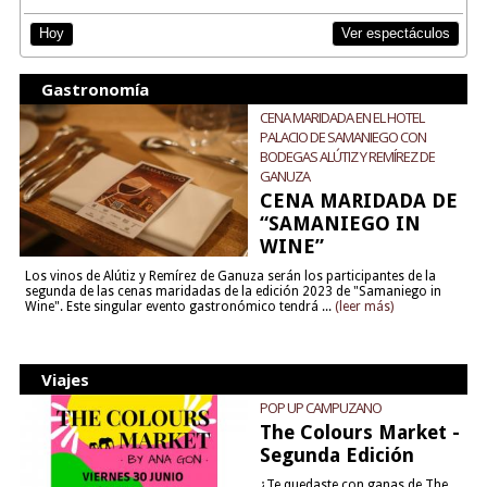
Ver espectáculos
Hoy
Gastronomía
CENA MARIDADA EN EL HOTEL
PALACIO DE SAMANIEGO CON
BODEGAS ALÚTIZ Y REMÍREZ DE
GANUZA
CENA MARIDADA DE
“SAMANIEGO IN
WINE”
Los vinos de Alútiz y Remírez de Ganuza serán los participantes de la
segunda de las cenas maridadas de la edición 2023 de "Samaniego in
Wine". Este singular evento gastronómico tendrá ...
(leer más)
Viajes
POP UP CAMPUZANO
The Colours Market -
Segunda Edición
¿Te quedaste con ganas de The