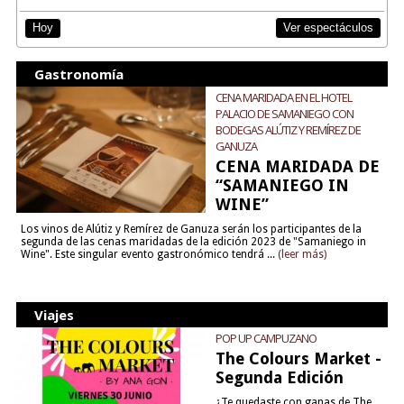
Ver espectáculos
Hoy
Gastronomía
CENA MARIDADA EN EL HOTEL
PALACIO DE SAMANIEGO CON
BODEGAS ALÚTIZ Y REMÍREZ DE
GANUZA
CENA MARIDADA DE
“SAMANIEGO IN
WINE”
Los vinos de Alútiz y Remírez de Ganuza serán los participantes de la
segunda de las cenas maridadas de la edición 2023 de "Samaniego in
Wine". Este singular evento gastronómico tendrá ...
(leer más)
Viajes
POP UP CAMPUZANO
The Colours Market -
Segunda Edición
¿Te quedaste con ganas de The