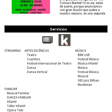
Colours Market? Si es así, estás
de suerte, porque anunciamos
con gran ilusión que vuelve a
nuestro espacio, en una segunda
edición y viene para quedarse....
(leer más)
Servicios
STREAMING
ARTES ESCÉNICAS
MÚSICA
Teatro
BBK LIVE
Cuartitos
Festival Música
Festival Internacional de Teatro
Música Infantil
Danza
Música
Danza Vertical
Festival Música
Musical
365 Jazz Bilbao
Musiketan
FAMILIAR
Musical Familiar
DANZA FAMILIAR
Infantil
Taller Infantil
Opera Txiki