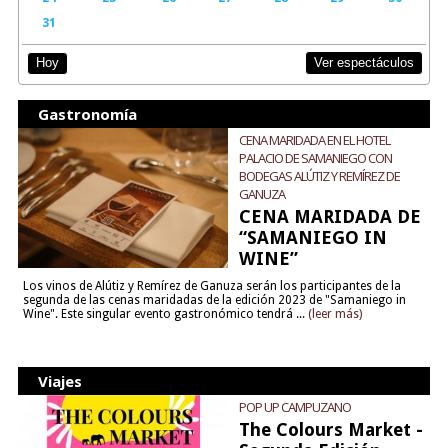
31
Ver espectáculos
Hoy
Gastronomía
CENA MARIDADA EN EL HOTEL
PALACIO DE SAMANIEGO CON
BODEGAS ALÚTIZ Y REMÍREZ DE
GANUZA
CENA MARIDADA DE
“SAMANIEGO IN
WINE”
Los vinos de Alútiz y Remírez de Ganuza serán los participantes de la
segunda de las cenas maridadas de la edición 2023 de "Samaniego in
Wine". Este singular evento gastronómico tendrá ...
(leer más)
Viajes
POP UP CAMPUZANO
The Colours Market -