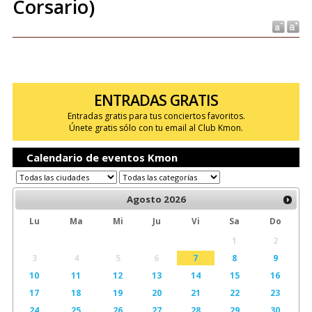
Corsario)
ENTRADAS GRATIS
Entradas gratis para tus conciertos favoritos.
Únete gratis sólo con tu email al Club Kmon.
Calendario de eventos Kmon
Agosto
2026
Lu
Ma
Mi
Ju
Vi
Sa
Do
1
2
3
4
5
6
7
8
9
10
11
12
13
14
15
16
17
18
19
20
21
22
23
24
25
26
27
28
29
30