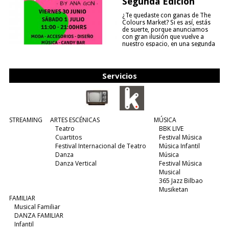
Segunda Edición
¿Te quedaste con ganas de The
Colours Market? Si es así, estás
de suerte, porque anunciamos
con gran ilusión que vuelve a
nuestro espacio, en una segunda
edición y viene para quedarse....
(leer más)
Servicios
STREAMING
ARTES ESCÉNICAS
MÚSICA
Teatro
BBK LIVE
Cuartitos
Festival Música
Festival Internacional de Teatro
Música Infantil
Danza
Música
Danza Vertical
Festival Música
Musical
365 Jazz Bilbao
Musiketan
FAMILIAR
Musical Familiar
DANZA FAMILIAR
Infantil