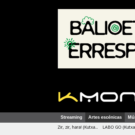
Streaming
Artes escénicas
Mú
Zir, zir, hara! (Kutxa...
LABO GO (Kutxa 