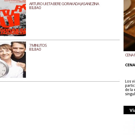
ARTURO UI ETA BERE GORAKADA JASANEZINA
BILBAO
7 MINUTOS
BILBAO
CENA 
CON B
CENA
Los v
parti
de la
singu
Vi