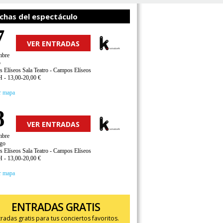
chas del espectáculo
7
VER ENTRADAS
mbre
o
 Elíseos Sala Teatro - Campos Elíseos
H - 13,00-20,00 €
r mapa
8
VER ENTRADAS
mbre
go
 Elíseos Sala Teatro - Campos Elíseos
H - 13,00-20,00 €
r mapa
ENTRADAS GRATIS
tradas gratis para tus conciertos favoritos.