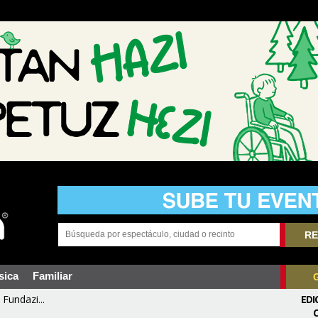
RE
sica
Familiar
Fundazi...
EDI