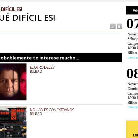
DIFÍCIL ES!
Fe
UÉ DIFÍCIL ES!
0
Novie
Sábad
Campos
18:30 
Bilbao
robablemente te interese mucho...
mostra
EL OTRO DEL 27
0
BILBAO
Novie
Domin
Campos
18:30 
Bilbao
mostra
NO HABLES CON EXTRAÑOS
BILBAO
En