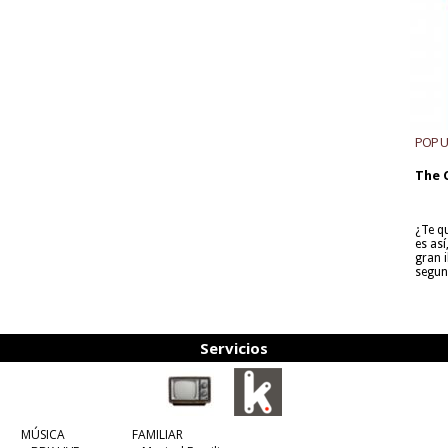
POP 
The 
¿Te q
es as
gran i
segun
Servicios
MÚSICA
FAMILIAR