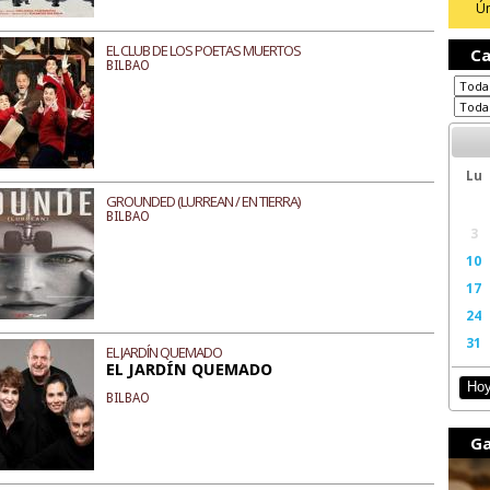
Ún
EL CLUB DE LOS POETAS MUERTOS
Ca
BILBAO
Lu
GROUNDED (LURREAN / EN TIERRA)
BILBAO
3
10
17
24
31
EL JARDÍN QUEMADO
EL JARDÍN QUEMADO
Ho
BILBAO
Ga