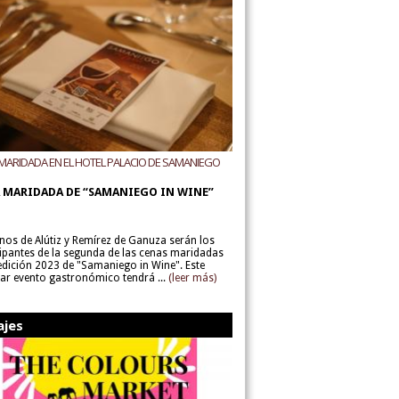
MARIDADA EN EL HOTEL PALACIO DE SAMANIEGO
ODEGAS ALÚTIZ Y REMÍREZ DE GANUZA
 MARIDADA DE “SAMANIEGO IN WINE”
inos de Alútiz y Remírez de Ganuza serán los
cipantes de la segunda de las cenas maridadas
 edición 2023 de "Samaniego in Wine". Este
lar evento gastronómico tendrá ...
(leer más)
ajes