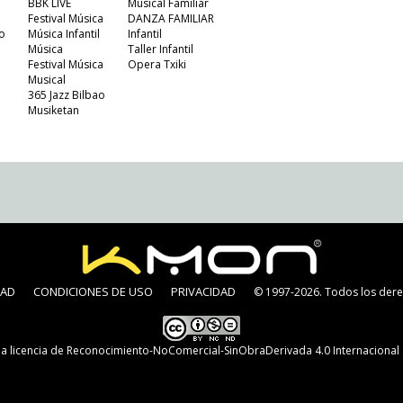
BBK LIVE
Musical Familiar
Festival Música
DANZA FAMILIAR
o
Música Infantil
Infantil
Música
Taller Infantil
Festival Música
Opera Txiki
Musical
365 Jazz Bilbao
Musiketan
DAD
CONDICIONES DE USO
PRIVACIDAD
© 1997-2026. Todos los dere
na
licencia de Reconocimiento-NoComercial-SinObraDerivada 4.0 Internaciona