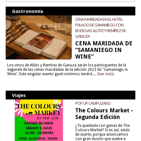
Gastronomía
CENA MARIDADA EN EL HOTEL
PALACIO DE SAMANIEGO CON
BODEGAS ALÚTIZ Y REMÍREZ DE
GANUZA
CENA MARIDADA DE
“SAMANIEGO IN
WINE”
Los vinos de Alútiz y Remírez de Ganuza serán los participantes de la
segunda de las cenas maridadas de la edición 2023 de "Samaniego in
Wine". Este singular evento gastronómico tendrá ...
(leer más)
Viajes
POP UP CAMPUZANO
The Colours Market -
Segunda Edición
¿Te quedaste con ganas de The
Colours Market? Si es así, estás
de suerte, porque anunciamos
con gran ilusión que vuelve a