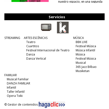
nuestro espacio, en una segunda
edición y viene para quedarse....
(leer más)
Servicios
STREAMING
ARTES ESCÉNICAS
MÚSICA
Teatro
BBK LIVE
Cuartitos
Festival Música
Festival Internacional de Teatro
Música Infantil
Danza
Música
Danza Vertical
Festival Música
Musical
365 Jazz Bilbao
Musiketan
FAMILIAR
Musical Familiar
DANZA FAMILIAR
Infantil
Taller Infantil
Opera Txiki
© Gestor de contenidos