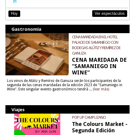
31
Ver espectáculos
Hoy
Gastronomía
CENA MARIDADA EN EL HOTEL
PALACIO DE SAMANIEGO CON
BODEGAS ALÚTIZ Y REMÍREZ DE
GANUZA
CENA MARIDADA DE
“SAMANIEGO IN
WINE”
Los vinos de Alútiz y Remírez de Ganuza serán los participantes de la
segunda de las cenas maridadas de la edición 2023 de "Samaniego in
Wine". Este singular evento gastronómico tendrá ...
(leer más)
Viajes
POP UP CAMPUZANO
The Colours Market -
Segunda Edición