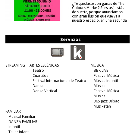
¿Te quedaste con ganas de The
Colours Market? Si es así, estás
de suerte, porque anunciamos
con gran ilusión que vuelve a
nuestro espacio, en una segunda
edición y viene para quedarse....
(leer más)
Servicios
STREAMING
ARTES ESCÉNICAS
MÚSICA
Teatro
BBK LIVE
Cuartitos
Festival Música
Festival Internacional de Teatro
Música Infantil
Danza
Música
Danza Vertical
Festival Música
Musical
365 Jazz Bilbao
Musiketan
FAMILIAR
Musical Familiar
DANZA FAMILIAR
Infantil
Taller Infantil