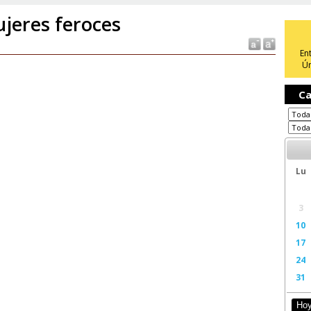
jeres feroces
En
Ún
Ca
Lu
3
10
17
24
31
Ho