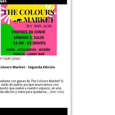
ajes
UP CAMPUZANO
Colours Market - Segunda Edición
uedaste con ganas de The Colours Market? Si
í, estás de suerte, porque anunciamos con
lusión que vuelve a nuestro espacio, en una
da edición y viene para quedarse....
(leer más)