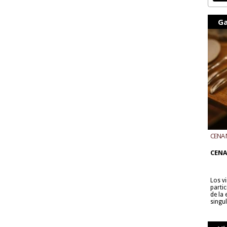
Ga
CENA 
CON B
CENA
Los v
parti
de la
singu