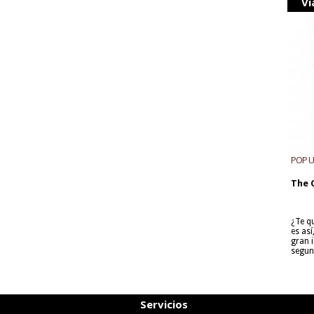
Vi
POP 
The 
¿Te q
es as
gran i
segun
Servicios