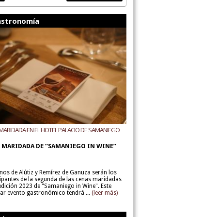
stronomía
MARIDADA EN EL HOTEL PALACIO DE SAMANIEGO
ODEGAS ALÚTIZ Y REMÍREZ DE GANUZA
 MARIDADA DE “SAMANIEGO IN WINE”
inos de Alútiz y Remírez de Ganuza serán los
cipantes de la segunda de las cenas maridadas
 edición 2023 de "Samaniego in Wine". Este
lar evento gastronómico tendrá ...
(leer más)