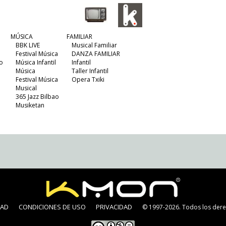
MÚSICA
FAMILIAR
BBK LIVE
Musical Familiar
Festival Música
DANZA FAMILIAR
o
Música Infantil
Infantil
Música
Taller Infantil
Festival Música
Opera Txiki
Musical
365 Jazz Bilbao
Musiketan
DAD
CONDICIONES DE USO
PRIVACIDAD
© 1997-2026. Todos los dere