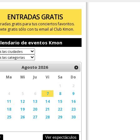
ENTRADAS GRATIS
tradas gratis para tus conciertos favoritos.
ete gratis sólo con tu email al Club Kmon.
lendario de eventos Kmon
Agosto
2026
Ma
Mi
Ju
Vi
Sa
Do
1
2
4
5
6
7
8
9
11
12
13
14
15
16
18
19
20
21
22
23
25
26
27
28
29
30
Ver espectáculos
y