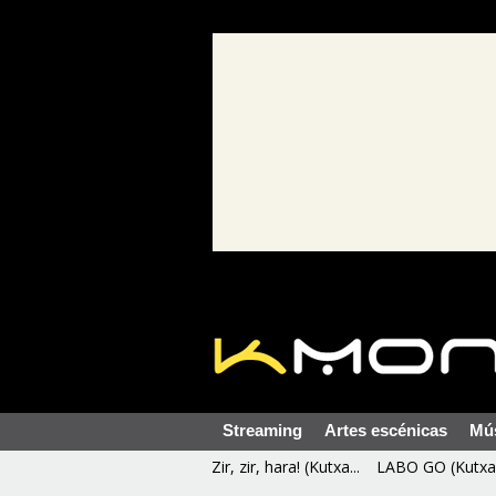
Streaming
Artes escénicas
Mú
Zir, zir, hara! (Kutxa...
LABO GO (Kutxa 