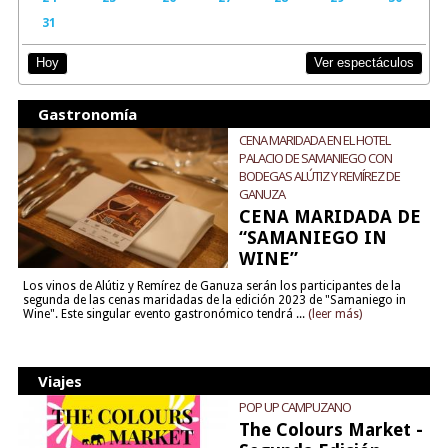
31
Ver espectáculos
Hoy
Gastronomía
CENA MARIDADA EN EL HOTEL
PALACIO DE SAMANIEGO CON
BODEGAS ALÚTIZ Y REMÍREZ DE
GANUZA
CENA MARIDADA DE
“SAMANIEGO IN
WINE”
Los vinos de Alútiz y Remírez de Ganuza serán los participantes de la
segunda de las cenas maridadas de la edición 2023 de "Samaniego in
Wine". Este singular evento gastronómico tendrá ...
(leer más)
Viajes
POP UP CAMPUZANO
The Colours Market -