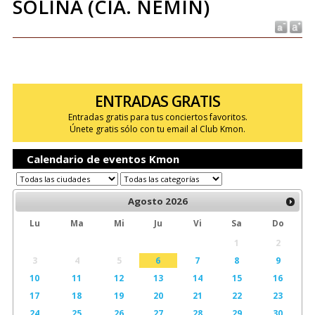
SOLINA (CIA. NEMIN)
ENTRADAS GRATIS
Entradas gratis para tus conciertos favoritos.
Únete gratis sólo con tu email al Club Kmon.
Calendario de eventos Kmon
Agosto
2026
Lu
Ma
Mi
Ju
Vi
Sa
Do
1
2
3
4
5
6
7
8
9
10
11
12
13
14
15
16
17
18
19
20
21
22
23
24
25
26
27
28
29
30