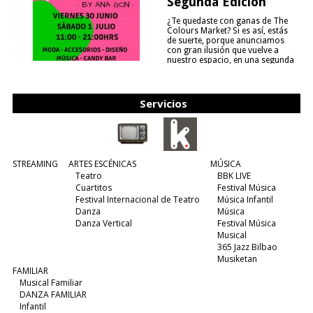
Segunda Edición
¿Te quedaste con ganas de The
Colours Market? Si es así, estás
de suerte, porque anunciamos
con gran ilusión que vuelve a
nuestro espacio, en una segunda
edición y viene para quedarse....
(leer más)
Servicios
STREAMING
ARTES ESCÉNICAS
MÚSICA
Teatro
BBK LIVE
Cuartitos
Festival Música
Festival Internacional de Teatro
Música Infantil
Danza
Música
Danza Vertical
Festival Música
Musical
365 Jazz Bilbao
Musiketan
FAMILIAR
Musical Familiar
DANZA FAMILIAR
Infantil