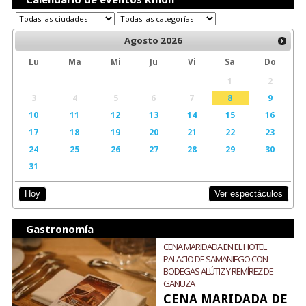
Agosto
2026
Lu
Ma
Mi
Ju
Vi
Sa
Do
1
2
3
4
5
6
7
8
9
10
11
12
13
14
15
16
17
18
19
20
21
22
23
24
25
26
27
28
29
30
31
Ver espectáculos
Hoy
Gastronomía
CENA MARIDADA EN EL HOTEL
PALACIO DE SAMANIEGO CON
BODEGAS ALÚTIZ Y REMÍREZ DE
GANUZA
CENA MARIDADA DE