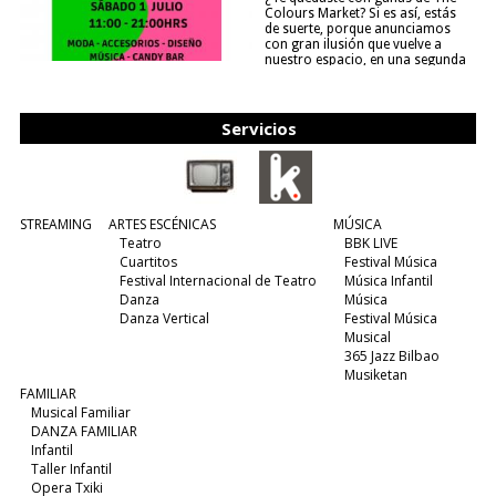
Colours Market? Si es así, estás
de suerte, porque anunciamos
con gran ilusión que vuelve a
nuestro espacio, en una segunda
edición y viene para quedarse....
(leer más)
Servicios
STREAMING
ARTES ESCÉNICAS
MÚSICA
Teatro
BBK LIVE
Cuartitos
Festival Música
Festival Internacional de Teatro
Música Infantil
Danza
Música
Danza Vertical
Festival Música
Musical
365 Jazz Bilbao
Musiketan
FAMILIAR
Musical Familiar
DANZA FAMILIAR
Infantil
Taller Infantil
Opera Txiki