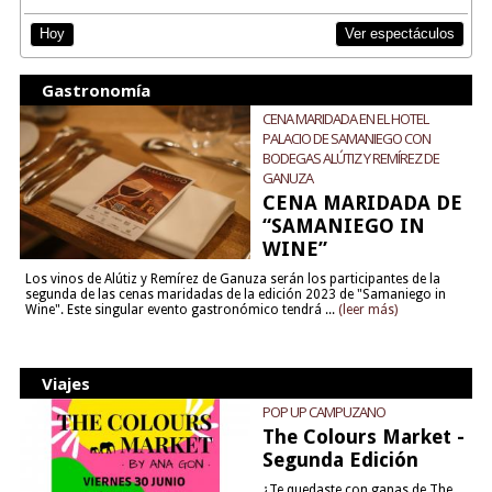
Ver espectáculos
Hoy
Gastronomía
CENA MARIDADA EN EL HOTEL
PALACIO DE SAMANIEGO CON
BODEGAS ALÚTIZ Y REMÍREZ DE
GANUZA
CENA MARIDADA DE
“SAMANIEGO IN
WINE”
Los vinos de Alútiz y Remírez de Ganuza serán los participantes de la
segunda de las cenas maridadas de la edición 2023 de "Samaniego in
Wine". Este singular evento gastronómico tendrá ...
(leer más)
Viajes
POP UP CAMPUZANO
The Colours Market -
Segunda Edición
¿Te quedaste con ganas de The