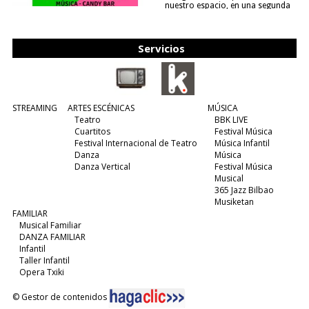
nuestro espacio, en una segunda
edición y viene para quedarse....
(leer más)
Servicios
STREAMING
ARTES ESCÉNICAS
MÚSICA
Teatro
BBK LIVE
Cuartitos
Festival Música
Festival Internacional de Teatro
Música Infantil
Danza
Música
Danza Vertical
Festival Música
Musical
365 Jazz Bilbao
Musiketan
FAMILIAR
Musical Familiar
DANZA FAMILIAR
Infantil
Taller Infantil
Opera Txiki
© Gestor de contenidos