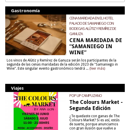
Gastronomía
CENA MARIDADA EN EL HOTEL
PALACIO DE SAMANIEGO CON
BODEGAS ALÚTIZ Y REMÍREZ DE
GANUZA
CENA MARIDADA DE
“SAMANIEGO IN
WINE”
Los vinos de Alútiz y Remírez de Ganuza serán los participantes de la
segunda de las cenas maridadas de la edición 2023 de "Samaniego in
Wine". Este singular evento gastronómico tendrá ...
(leer más)
Viajes
POP UP CAMPUZANO
The Colours Market -
Segunda Edición
¿Te quedaste con ganas de The
Colours Market? Si es así, estás
de suerte, porque anunciamos
con gran ilusión que vuelve a