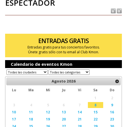
ESPECTADOR
ENTRADAS GRATIS
Entradas gratis para tus conciertos favoritos.
Únete gratis sólo con tu email al Club Kmon.
Calendario de eventos Kmon
Agosto
2026
Lu
Ma
Mi
Ju
Vi
Sa
Do
1
2
3
4
5
6
7
8
9
10
11
12
13
14
15
16
17
18
19
20
21
22
23
24
25
26
27
28
29
30