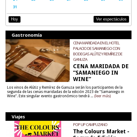
31
Ver espectáculos
Hoy
Gastronomía
CENA MARIDADA EN EL HOTEL
PALACIO DE SAMANIEGO CON
BODEGAS ALÚTIZ Y REMÍREZ DE
GANUZA
CENA MARIDADA DE
“SAMANIEGO IN
WINE”
Los vinos de Alútiz y Remírez de Ganuza serán los participantes de la
segunda de las cenas maridadas de la edición 2023 de "Samaniego in
Wine". Este singular evento gastronómico tendrá ...
(leer más)
Viajes
POP UP CAMPUZANO
The Colours Market -