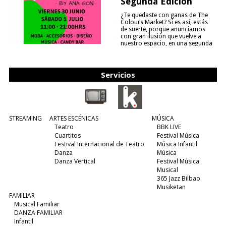
Segunda Edición
¿Te quedaste con ganas de The
Colours Market? Si es así, estás
de suerte, porque anunciamos
con gran ilusión que vuelve a
nuestro espacio, en una segunda
edición y viene para quedarse....
(leer más)
Servicios
STREAMING
ARTES ESCÉNICAS
MÚSICA
Teatro
BBK LIVE
Cuartitos
Festival Música
Festival Internacional de Teatro
Música Infantil
Danza
Música
Danza Vertical
Festival Música
Musical
365 Jazz Bilbao
Musiketan
FAMILIAR
Musical Familiar
DANZA FAMILIAR
Infantil