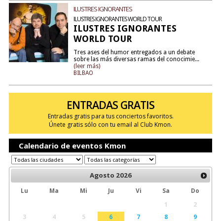
ILUSTRES IGNORANTES
ILUSTRES IGNORANTES WORLD TOUR
ILUSTRES IGNORANTES
WORLD TOUR
Tres ases del humor entregados a un debate
sobre las más diversas ramas del conocimie...
(leer más)
BILBAO
ENTRADAS GRATIS
Entradas gratis para tus conciertos favoritos.
Únete gratis sólo con tu email al Club Kmon.
Calendario de eventos Kmon
Agosto
2026
Lu
Ma
Mi
Ju
Vi
Sa
Do
1
2
3
4
5
6
7
8
9