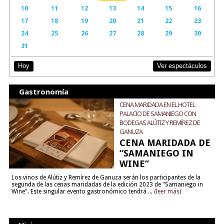
10
11
12
13
14
15
16
17
18
19
20
21
22
23
24
25
26
27
28
29
30
31
Ver espectáculos
Hoy
Gastronomía
CENA MARIDADA EN EL HOTEL
PALACIO DE SAMANIEGO CON
BODEGAS ALÚTIZ Y REMÍREZ DE
GANUZA
CENA MARIDADA DE
“SAMANIEGO IN
WINE”
Los vinos de Alútiz y Remírez de Ganuza serán los participantes de la
segunda de las cenas maridadas de la edición 2023 de "Samaniego in
Wine". Este singular evento gastronómico tendrá ...
(leer más)