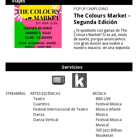
Viajes
POP UP CAMPUZANO
The Colours Market -
Segunda Edición
¿Te quedaste con ganas de The
Colours Market? Si es así, estás
de suerte, porque anunciamos
con gran ilusión que vuelve a
nuestro espacio, en una segunda
edición y viene para quedarse....
(leer más)
Servicios
STREAMING
ARTES ESCÉNICAS
MÚSICA
Teatro
BBK LIVE
Cuartitos
Festival Música
Festival Internacional de Teatro
Música Infantil
Danza
Música
Danza Vertical
Festival Música
Musical
365 Jazz Bilbao
Musiketan