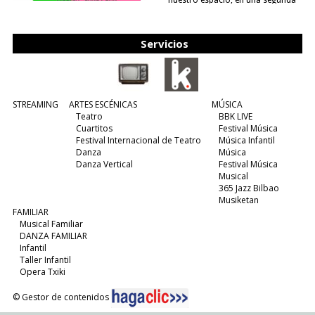
nuestro espacio, en una segunda
edición y viene para quedarse....
(leer más)
Servicios
STREAMING
ARTES ESCÉNICAS
MÚSICA
Teatro
BBK LIVE
Cuartitos
Festival Música
Festival Internacional de Teatro
Música Infantil
Danza
Música
Danza Vertical
Festival Música
Musical
365 Jazz Bilbao
Musiketan
FAMILIAR
Musical Familiar
DANZA FAMILIAR
Infantil
Taller Infantil
Opera Txiki
© Gestor de contenidos