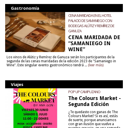
Gastronomía
CENA MARIDADA EN EL HOTEL
PALACIO DE SAMANIEGO CON
BODEGAS ALÚTIZ Y REMÍREZ DE
GANUZA
CENA MARIDADA DE
“SAMANIEGO IN
WINE”
Los vinos de Alútiz y Remírez de Ganuza serán los participantes de la
segunda de las cenas maridadas de la edición 2023 de "Samaniego in
Wine". Este singular evento gastronómico tendrá ...
(leer más)
Viajes
POP UP CAMPUZANO
The Colours Market -
Segunda Edición
¿Te quedaste con ganas de The
Colours Market? Si es así, estás
de suerte, porque anunciamos
con gran ilusión que vuelve a