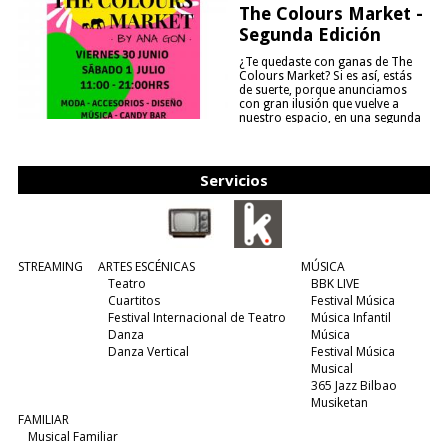
The Colours Market -
Segunda Edición
¿Te quedaste con ganas de The
Colours Market? Si es así, estás
de suerte, porque anunciamos
con gran ilusión que vuelve a
nuestro espacio, en una segunda
edición y viene para quedarse....
(leer más)
Servicios
STREAMING
ARTES ESCÉNICAS
MÚSICA
Teatro
BBK LIVE
Cuartitos
Festival Música
Festival Internacional de Teatro
Música Infantil
Danza
Música
Danza Vertical
Festival Música
Musical
365 Jazz Bilbao
Musiketan
FAMILIAR
Musical Familiar