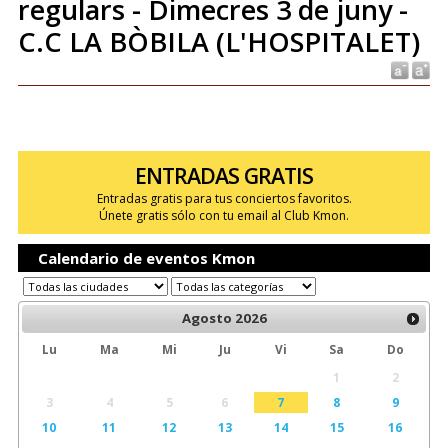
regulars - Dimecres 3 de juny -
C.C LA BÒBILA (L'HOSPITALET)
ENTRADAS GRATIS
Entradas gratis para tus conciertos favoritos.
Únete gratis sólo con tu email al Club Kmon.
Calendario de eventos Kmon
Agosto
2026
Lu
Ma
Mi
Ju
Vi
Sa
Do
1
2
3
4
5
6
7
8
9
10
11
12
13
14
15
16