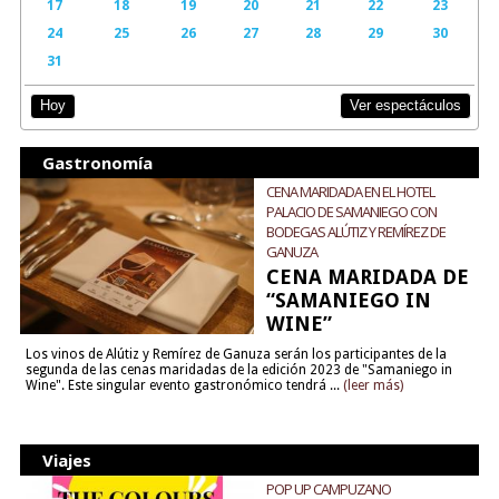
17
18
19
20
21
22
23
24
25
26
27
28
29
30
31
Ver espectáculos
Hoy
Gastronomía
CENA MARIDADA EN EL HOTEL
PALACIO DE SAMANIEGO CON
BODEGAS ALÚTIZ Y REMÍREZ DE
GANUZA
CENA MARIDADA DE
“SAMANIEGO IN
WINE”
Los vinos de Alútiz y Remírez de Ganuza serán los participantes de la
segunda de las cenas maridadas de la edición 2023 de "Samaniego in
Wine". Este singular evento gastronómico tendrá ...
(leer más)
Viajes
POP UP CAMPUZANO