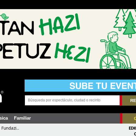
RE
sica
Familiar
Fundazi...
EDI