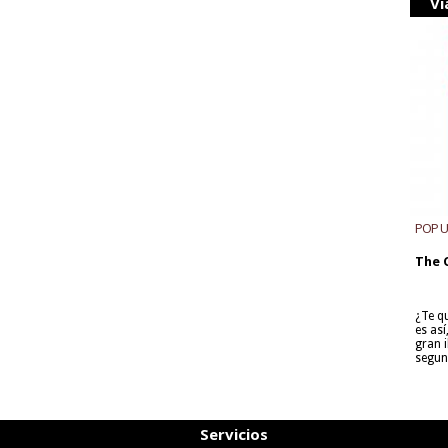
Vi
POP 
The 
¿Te q
es as
gran i
segun
Servicios