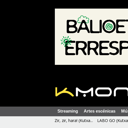
Streaming
Artes escénicas
Mú
Zir, zir, hara! (Kutxa...
LABO GO (Kutxa 