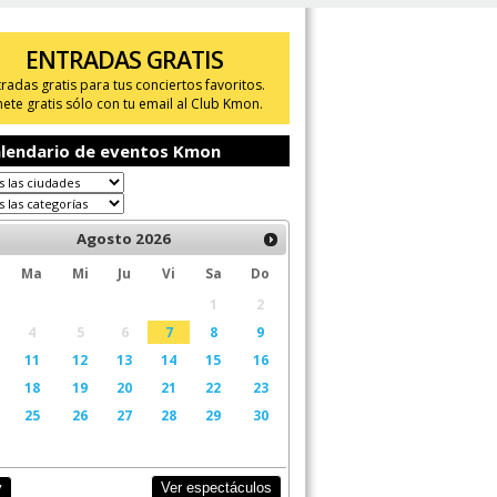
ENTRADAS GRATIS
tradas gratis para tus conciertos favoritos.
ete gratis sólo con tu email al Club Kmon.
lendario de eventos Kmon
Agosto
2026
Ma
Mi
Ju
Vi
Sa
Do
1
2
4
5
6
7
8
9
11
12
13
14
15
16
18
19
20
21
22
23
25
26
27
28
29
30
Ver espectáculos
y