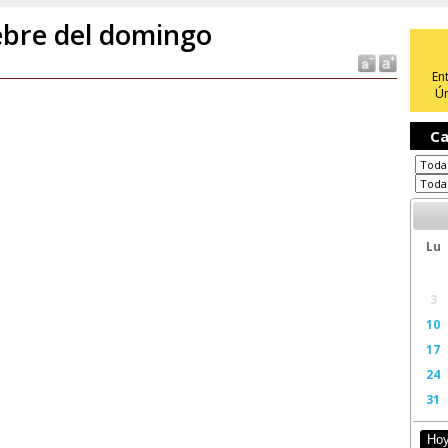
ebre del domingo
En
Ún
Ca
Lu
3
10
17
24
31
Ho