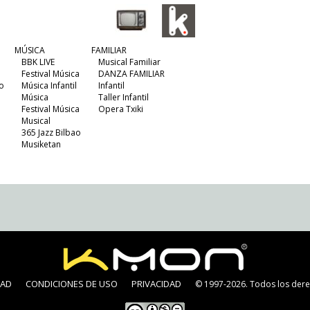
MÚSICA
FAMILIAR
BBK LIVE
Musical Familiar
Festival Música
DANZA FAMILIAR
o
Música Infantil
Infantil
Música
Taller Infantil
Festival Música
Opera Txiki
Musical
365 Jazz Bilbao
Musiketan
DAD
CONDICIONES DE USO
PRIVACIDAD
© 1997-2026. Todos los dere