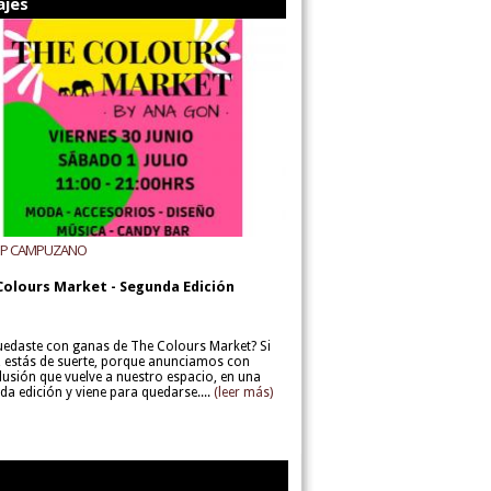
ajes
UP CAMPUZANO
Colours Market - Segunda Edición
uedaste con ganas de The Colours Market? Si
í, estás de suerte, porque anunciamos con
lusión que vuelve a nuestro espacio, en una
da edición y viene para quedarse....
(leer más)