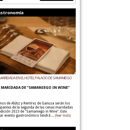
stronomía
MARIDADA EN EL HOTEL PALACIO DE SAMANIEGO
ODEGAS ALÚTIZ Y REMÍREZ DE GANUZA
 MARIDADA DE “SAMANIEGO IN WINE”
inos de Alútiz y Remírez de Ganuza serán los
cipantes de la segunda de las cenas maridadas
 edición 2023 de "Samaniego in Wine". Este
lar evento gastronómico tendrá ...
(leer más)