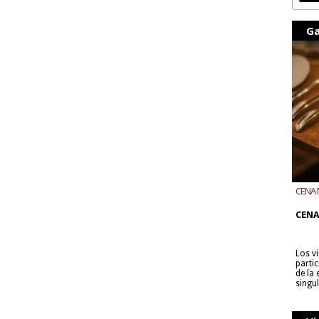
Ga
CENA 
CON B
CENA
Los v
parti
de la
singu