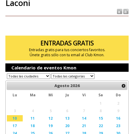
Laconi
ENTRADAS GRATIS
Entradas gratis para tus conciertos favoritos.
Únete gratis sólo con tu email al Club Kmon.
Calendario de eventos Kmon
Agosto
2026
Lu
Ma
Mi
Ju
Vi
Sa
Do
1
2
3
4
5
6
7
8
9
10
11
12
13
14
15
16
17
18
19
20
21
22
23
24
25
26
27
28
29
30