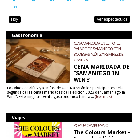
31
Ver espectáculos
Hoy
Gastronomía
CENA MARIDADA EN EL HOTEL
PALACIO DE SAMANIEGO CON
BODEGAS ALÚTIZ Y REMÍREZ DE
GANUZA
CENA MARIDADA DE
“SAMANIEGO IN
WINE”
Los vinos de Alútiz y Remírez de Ganuza serán los participantes de la
segunda de las cenas maridadas de la edición 2023 de "Samaniego in
Wine". Este singular evento gastronómico tendrá ...
(leer más)
Viajes
POP UP CAMPUZANO
The Colours Market -