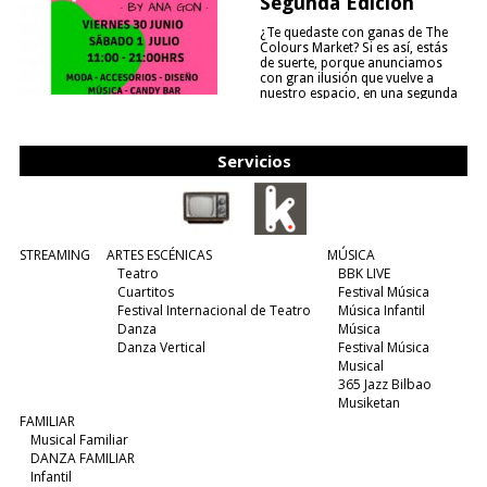
Segunda Edición
¿Te quedaste con ganas de The
Colours Market? Si es así, estás
de suerte, porque anunciamos
con gran ilusión que vuelve a
nuestro espacio, en una segunda
edición y viene para quedarse....
(leer más)
Servicios
STREAMING
ARTES ESCÉNICAS
MÚSICA
Teatro
BBK LIVE
Cuartitos
Festival Música
Festival Internacional de Teatro
Música Infantil
Danza
Música
Danza Vertical
Festival Música
Musical
365 Jazz Bilbao
Musiketan
FAMILIAR
Musical Familiar
DANZA FAMILIAR
Infantil