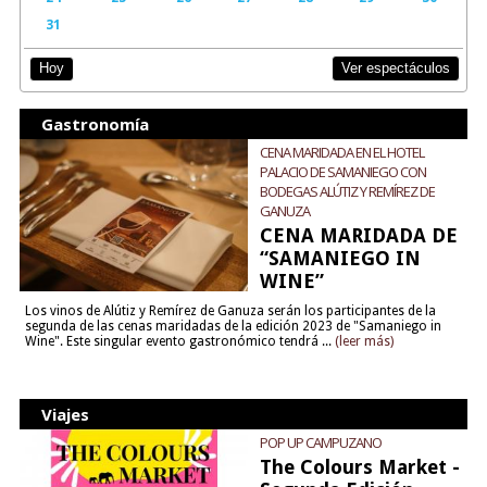
31
Ver espectáculos
Hoy
Gastronomía
CENA MARIDADA EN EL HOTEL
PALACIO DE SAMANIEGO CON
BODEGAS ALÚTIZ Y REMÍREZ DE
GANUZA
CENA MARIDADA DE
“SAMANIEGO IN
WINE”
Los vinos de Alútiz y Remírez de Ganuza serán los participantes de la
segunda de las cenas maridadas de la edición 2023 de "Samaniego in
Wine". Este singular evento gastronómico tendrá ...
(leer más)
Viajes
POP UP CAMPUZANO
The Colours Market -