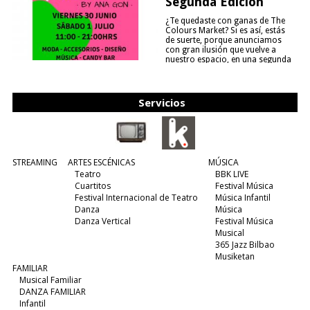
Segunda Edición
¿Te quedaste con ganas de The
Colours Market? Si es así, estás
de suerte, porque anunciamos
con gran ilusión que vuelve a
nuestro espacio, en una segunda
edición y viene para quedarse....
(leer más)
Servicios
STREAMING
ARTES ESCÉNICAS
MÚSICA
Teatro
BBK LIVE
Cuartitos
Festival Música
Festival Internacional de Teatro
Música Infantil
Danza
Música
Danza Vertical
Festival Música
Musical
365 Jazz Bilbao
Musiketan
FAMILIAR
Musical Familiar
DANZA FAMILIAR
Infantil