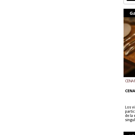
Ga
CENA 
CON B
CENA
Los v
parti
de la
singu