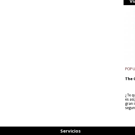
Vi
POP 
The 
¿Te q
es as
gran i
segun
Servicios