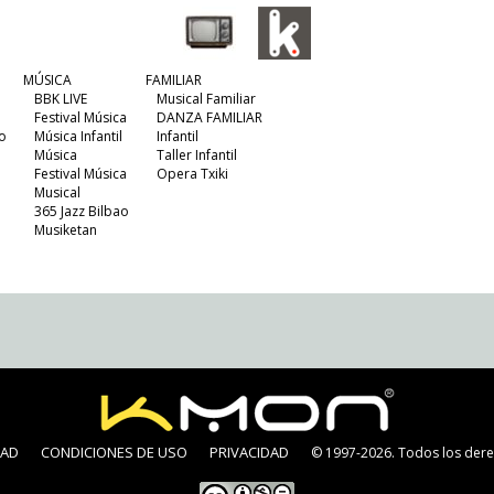
MÚSICA
FAMILIAR
BBK LIVE
Musical Familiar
Festival Música
DANZA FAMILIAR
o
Música Infantil
Infantil
Música
Taller Infantil
Festival Música
Opera Txiki
Musical
365 Jazz Bilbao
Musiketan
DAD
CONDICIONES DE USO
PRIVACIDAD
© 1997-2026. Todos los dere