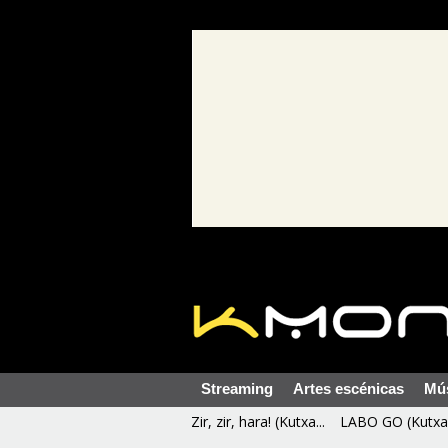
Streaming
Artes escénicas
Mú
Zir, zir, hara! (Kutxa...
LABO GO (Kutxa 