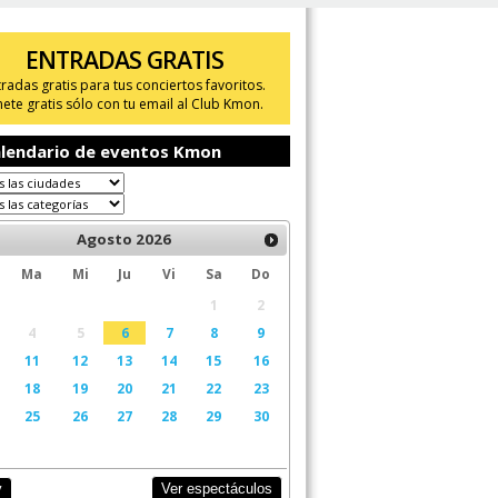
ENTRADAS GRATIS
tradas gratis para tus conciertos favoritos.
ete gratis sólo con tu email al Club Kmon.
lendario de eventos Kmon
Agosto
2026
Ma
Mi
Ju
Vi
Sa
Do
1
2
4
5
6
7
8
9
11
12
13
14
15
16
18
19
20
21
22
23
25
26
27
28
29
30
Ver espectáculos
y