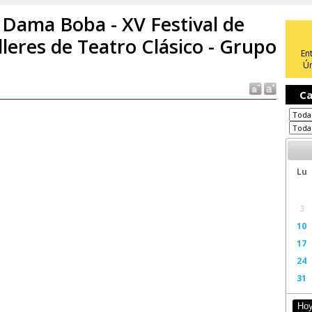
 Dama Boba - XV Festival de
lleres de Teatro Clásico - Grupo
En
Ún
Ca
Lu
3
10
17
24
31
Ho