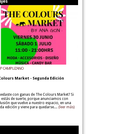
ajes
UP CAMPUZANO
Colours Market - Segunda Edición
uedaste con ganas de The Colours Market? Si
í, estás de suerte, porque anunciamos con
lusión que vuelve a nuestro espacio, en una
da edición y viene para quedarse....
(leer más)