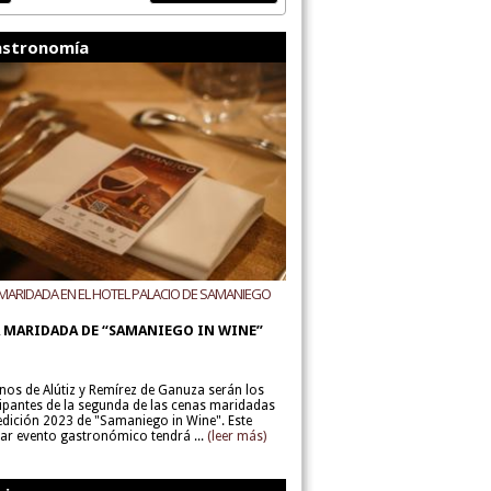
stronomía
MARIDADA EN EL HOTEL PALACIO DE SAMANIEGO
ODEGAS ALÚTIZ Y REMÍREZ DE GANUZA
 MARIDADA DE “SAMANIEGO IN WINE”
inos de Alútiz y Remírez de Ganuza serán los
cipantes de la segunda de las cenas maridadas
 edición 2023 de "Samaniego in Wine". Este
lar evento gastronómico tendrá ...
(leer más)