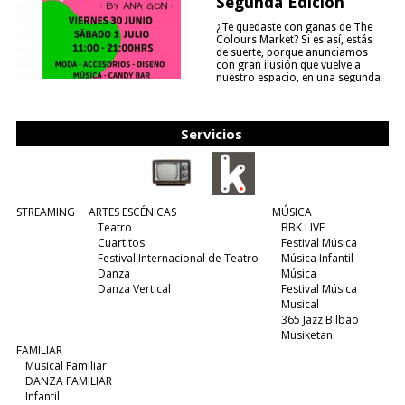
Segunda Edición
¿Te quedaste con ganas de The
Colours Market? Si es así, estás
de suerte, porque anunciamos
con gran ilusión que vuelve a
nuestro espacio, en una segunda
edición y viene para quedarse....
(leer más)
Servicios
STREAMING
ARTES ESCÉNICAS
MÚSICA
Teatro
BBK LIVE
Cuartitos
Festival Música
Festival Internacional de Teatro
Música Infantil
Danza
Música
Danza Vertical
Festival Música
Musical
365 Jazz Bilbao
Musiketan
FAMILIAR
Musical Familiar
DANZA FAMILIAR
Infantil