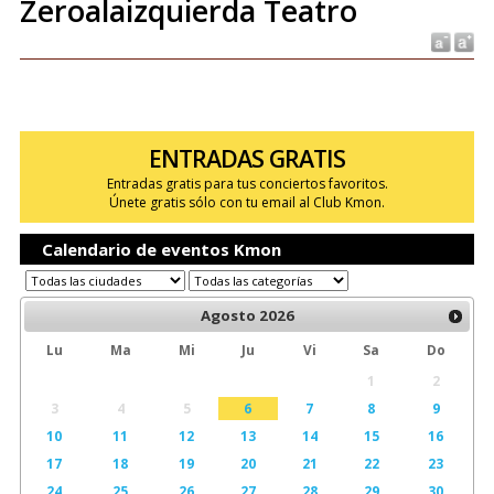
Zeroalaizquierda Teatro
ENTRADAS GRATIS
Entradas gratis para tus conciertos favoritos.
Únete gratis sólo con tu email al Club Kmon.
Calendario de eventos Kmon
Agosto
2026
Lu
Ma
Mi
Ju
Vi
Sa
Do
1
2
3
4
5
6
7
8
9
10
11
12
13
14
15
16
17
18
19
20
21
22
23
24
25
26
27
28
29
30