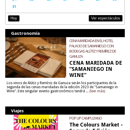
31
Ver espectáculos
Hoy
Gastronomía
CENA MARIDADA EN EL HOTEL
PALACIO DE SAMANIEGO CON
BODEGAS ALÚTIZ Y REMÍREZ DE
GANUZA
CENA MARIDADA DE
“SAMANIEGO IN
WINE”
Los vinos de Alútiz y Remírez de Ganuza serán los participantes de la
segunda de las cenas maridadas de la edición 2023 de "Samaniego in
Wine". Este singular evento gastronómico tendrá ...
(leer más)
Viajes
POP UP CAMPUZANO
The Colours Market -