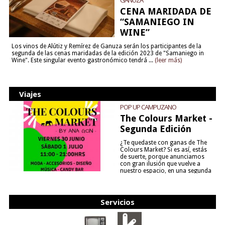
GANUZA
CENA MARIDADA DE
“SAMANIEGO IN
WINE”
Los vinos de Alútiz y Remírez de Ganuza serán los participantes de la
segunda de las cenas maridadas de la edición 2023 de "Samaniego in
Wine". Este singular evento gastronómico tendrá ...
(leer más)
Viajes
POP UP CAMPUZANO
The Colours Market -
Segunda Edición
¿Te quedaste con ganas de The
Colours Market? Si es así, estás
de suerte, porque anunciamos
con gran ilusión que vuelve a
nuestro espacio, en una segunda
edición y viene para quedarse....
(leer más)
Servicios