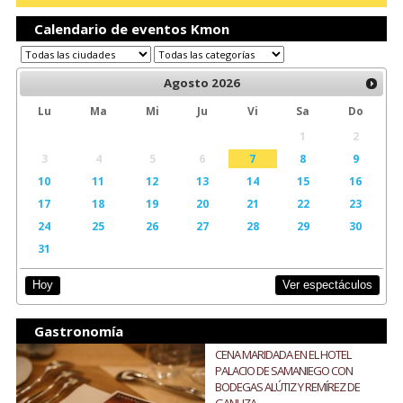
Calendario de eventos Kmon
Agosto
2026
Lu
Ma
Mi
Ju
Vi
Sa
Do
1
2
3
4
5
6
7
8
9
10
11
12
13
14
15
16
17
18
19
20
21
22
23
24
25
26
27
28
29
30
31
Ver espectáculos
Hoy
Gastronomía
CENA MARIDADA EN EL HOTEL
PALACIO DE SAMANIEGO CON
BODEGAS ALÚTIZ Y REMÍREZ DE