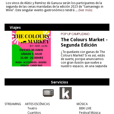
Los vinos de Alútiz y Remírez de Ganuza serán los participantes de la
segunda de las cenas maridadas de la edición 2023 de "Samaniego in
Wine". Este singular evento gastronómico tendrá ...
(leer más)
Viajes
POP UP CAMPUZANO
The Colours Market -
Segunda Edición
¿Te quedaste con ganas de The
Colours Market? Si es así, estás
de suerte, porque anunciamos
con gran ilusión que vuelve a
nuestro espacio, en una segunda
edición y viene para quedarse....
(leer más)
Servicios
STREAMING
ARTES ESCÉNICAS
MÚSICA
Teatro
BBK LIVE
Cuartitos
Festival Música