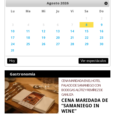
Agosto
2026
Lu
Ma
Mi
Ju
Vi
Sa
Do
1
2
3
4
5
6
7
8
9
10
11
12
13
14
15
16
17
18
19
20
21
22
23
24
25
26
27
28
29
30
31
Ver espectáculos
Hoy
Gastronomía
CENA MARIDADA EN EL HOTEL
PALACIO DE SAMANIEGO CON
BODEGAS ALÚTIZ Y REMÍREZ DE
GANUZA
CENA MARIDADA DE
“SAMANIEGO IN
WINE”