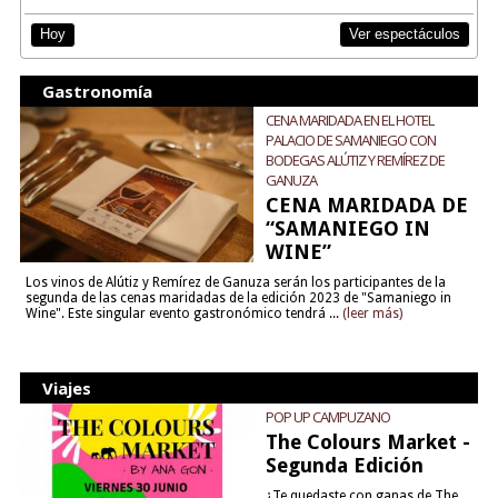
Ver espectáculos
Hoy
Gastronomía
CENA MARIDADA EN EL HOTEL
PALACIO DE SAMANIEGO CON
BODEGAS ALÚTIZ Y REMÍREZ DE
GANUZA
CENA MARIDADA DE
“SAMANIEGO IN
WINE”
Los vinos de Alútiz y Remírez de Ganuza serán los participantes de la
segunda de las cenas maridadas de la edición 2023 de "Samaniego in
Wine". Este singular evento gastronómico tendrá ...
(leer más)
Viajes
POP UP CAMPUZANO
The Colours Market -
Segunda Edición
¿Te quedaste con ganas de The