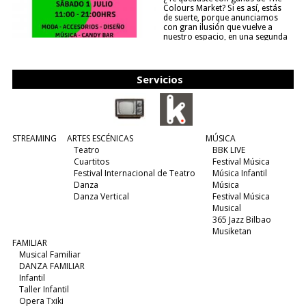
Colours Market? Si es así, estás
de suerte, porque anunciamos
con gran ilusión que vuelve a
nuestro espacio, en una segunda
edición y viene para quedarse....
(leer más)
Servicios
STREAMING
ARTES ESCÉNICAS
MÚSICA
Teatro
BBK LIVE
Cuartitos
Festival Música
Festival Internacional de Teatro
Música Infantil
Danza
Música
Danza Vertical
Festival Música
Musical
365 Jazz Bilbao
Musiketan
FAMILIAR
Musical Familiar
DANZA FAMILIAR
Infantil
Taller Infantil
Opera Txiki