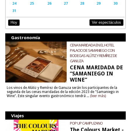
24
25
26
27
28
29
30
31
Ver espectáculos
Hoy
Gastronomía
CENA MARIDADA EN EL HOTEL
PALACIO DE SAMANIEGO CON
BODEGAS ALÚTIZ Y REMÍREZ DE
GANUZA
CENA MARIDADA DE
“SAMANIEGO IN
WINE”
Los vinos de Alútiz y Remírez de Ganuza serán los participantes de la
segunda de las cenas maridadas de la edición 2023 de "Samaniego in
Wine". Este singular evento gastronómico tendrá ...
(leer más)
Viajes
POP UP CAMPUZANO
The Colours Market -