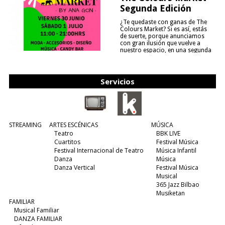
Segunda Edición
¿Te quedaste con ganas de The
Colours Market? Si es así, estás
de suerte, porque anunciamos
con gran ilusión que vuelve a
nuestro espacio, en una segunda
edición y viene para quedarse....
(leer más)
Servicios
STREAMING
ARTES ESCÉNICAS
MÚSICA
Teatro
BBK LIVE
Cuartitos
Festival Música
Festival Internacional de Teatro
Música Infantil
Danza
Música
Danza Vertical
Festival Música
Musical
365 Jazz Bilbao
Musiketan
FAMILIAR
Musical Familiar
DANZA FAMILIAR