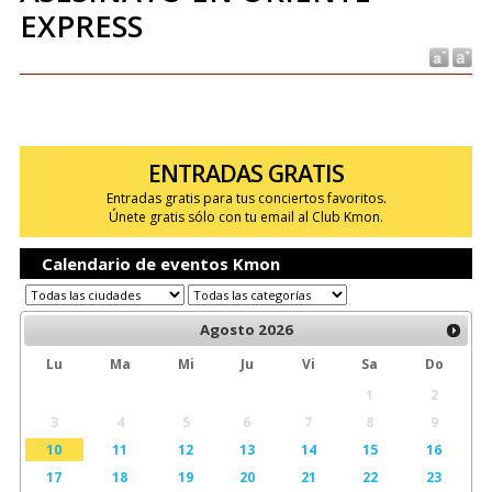
EXPRESS
ENTRADAS GRATIS
Entradas gratis para tus conciertos favoritos.
Únete gratis sólo con tu email al Club Kmon.
Calendario de eventos Kmon
Agosto
2026
Lu
Ma
Mi
Ju
Vi
Sa
Do
1
2
3
4
5
6
7
8
9
10
11
12
13
14
15
16
17
18
19
20
21
22
23