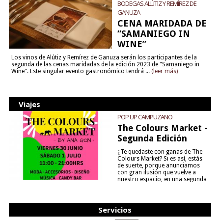
BODEGAS ALÚTIZ Y REMÍREZ DE
GANUZA
CENA MARIDADA DE
“SAMANIEGO IN
WINE”
Los vinos de Alútiz y Remírez de Ganuza serán los participantes de la
segunda de las cenas maridadas de la edición 2023 de "Samaniego in
Wine". Este singular evento gastronómico tendrá ...
(leer más)
Viajes
POP UP CAMPUZANO
The Colours Market -
Segunda Edición
¿Te quedaste con ganas de The
Colours Market? Si es así, estás
de suerte, porque anunciamos
con gran ilusión que vuelve a
nuestro espacio, en una segunda
edición y viene para quedarse....
(leer más)
Servicios