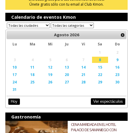
Únete gratis sólo con tu email al Club Kmon.
Calendario de eventos Kmon
Agosto
2026
Lu
Ma
Mi
Ju
Vi
Sa
Do
1
2
3
4
5
6
7
8
9
10
11
12
13
14
15
16
17
18
19
20
21
22
23
24
25
26
27
28
29
30
31
Ver espectáculos
Hoy
Gastronomía
CENA MARIDADA EN EL HOTEL
PALACIO DE SAMANIEGO CON